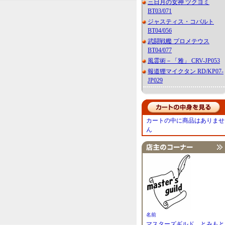
三日月の女神 ツクヨミ
BT03/071
ジャスティス・コバルト
BT04/056
武闘戦艦 プロメテウス
BT04/077
風霊術－「雅」 CRV-JP053
報道狸マイクタン RD/KP07-
JP029
カートの中に商品はありませ
ん
名前
マスターズギルド とみもと