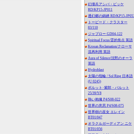
幻壊兵アシバ・ビッケ
RD/KP15-JP011
透幻郷の錦綉 RD/KP15-JP05
トーピード・クラスター
83/110
ジャブロー GD04-122
Spiritual Focus/霊的焦点 英語
Krosan Reclamation/クローサ
流再利用 英語
Aura of Silence/沈黙のオーラ
英語
Hydroblast
太陽の指輪 / Sol Ring 日本語
(U 0245)
ボルット･紫郎・バルット
25/39/Y8
熱い抱擁 P4/S08-022
世界の意思 P4/S08-075
世界樹の巫女 エレイン
BT01/047
オラクルガーディアン ニケ
BT01/056