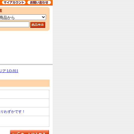
 LO-911
残りわずかです！