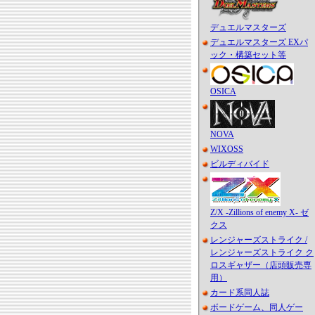
デュエルマスターズ
デュエルマスターズ EXパ
ック・構築セット等
OSICA
NOVA
WIXOSS
ビルディバイド
Z/X -Zillions of enemy X- ゼ
クス
レンジャーズストライク /
レンジャーズストライク ク
ロスギャザー（店頭販売専
用）
カード系同人誌
ボードゲーム、同人ゲー