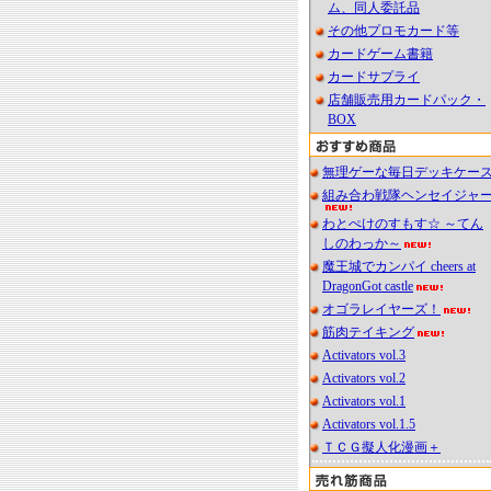
ム、同人委託品
その他プロモカード等
カードゲーム書籍
カードサプライ
店舗販売用カードパック・
BOX
無理ゲーな毎日デッキケー
組み合わ戦隊ヘンセイジャ
わとぺけのすもす☆ ～てん
しのわっか～
魔王城でカンパイ cheers at
DragonGot castle
オゴラレイヤーズ！
筋肉テイキング
Activators vol.3
Activators vol.2
Activators vol.1
Activators vol.1.5
ＴＣＧ擬人化漫画＋