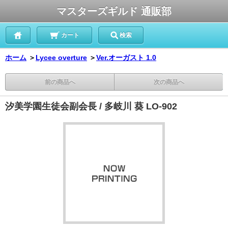
マスターズギルド 通販部
カート
検索
ホーム
＞
Lycee overture
＞
Ver.オーガスト 1.0
前の商品へ
次の商品へ
汐美学園生徒会副会長 / 多岐川 葵 LO-902