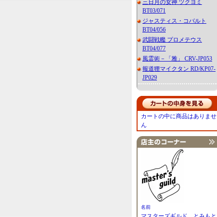
三日月の女神 ツクヨミ
BT03/071
ジャスティス・コバルト
BT04/056
武闘戦艦 プロメテウス
BT04/077
風霊術－「雅」 CRV-JP053
報道狸マイクタン RD/KP07-
JP029
カートの中に商品はありませ
ん
名前
マスターズギルド とみもと