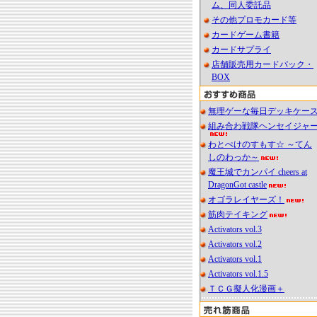
ム、同人委託品
その他プロモカード等
カードゲーム書籍
カードサプライ
店舗販売用カードパック・
BOX
無理ゲーな毎日デッキケー
組み合わ戦隊ヘンセイジャ
わとぺけのすもす☆ ～てん
しのわっか～
魔王城でカンパイ cheers at
DragonGot castle
オゴラレイヤーズ！
筋肉テイキング
Activators vol.3
Activators vol.2
Activators vol.1
Activators vol.1.5
ＴＣＧ擬人化漫画＋