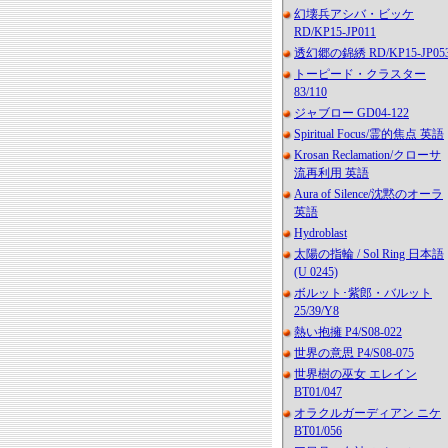
幻壊兵アシバ・ビッケ
RD/KP15-JP011
透幻郷の錦綉 RD/KP15-JP05
トーピード・クラスター
83/110
ジャブロー GD04-122
Spiritual Focus/霊的焦点 英語
Krosan Reclamation/クローサ
流再利用 英語
Aura of Silence/沈黙のオーラ
英語
Hydroblast
太陽の指輪 / Sol Ring 日本語
(U 0245)
ボルット･紫郎・バルット
25/39/Y8
熱い抱擁 P4/S08-022
世界の意思 P4/S08-075
世界樹の巫女 エレイン
BT01/047
オラクルガーディアン ニケ
BT01/056