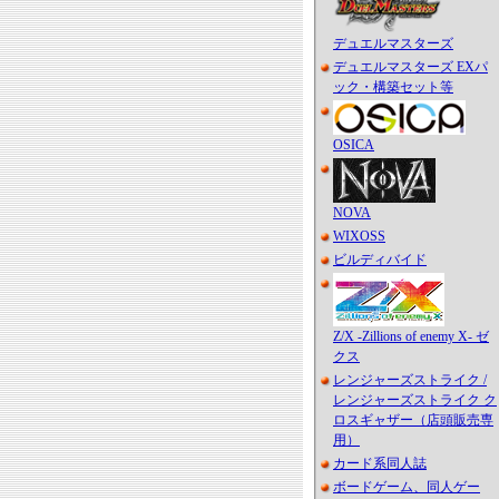
デュエルマスターズ
デュエルマスターズ EXパ
ック・構築セット等
OSICA
NOVA
WIXOSS
ビルディバイド
Z/X -Zillions of enemy X- ゼ
クス
レンジャーズストライク /
レンジャーズストライク ク
ロスギャザー（店頭販売専
用）
カード系同人誌
ボードゲーム、同人ゲー