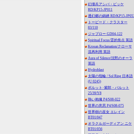
幻壊兵アシバ・ビッケ
RD/KP15-JP011
透幻郷の錦綉 RD/KP15-JP05
トーピード・クラスター
83/110
ジャブロー GD04-122
Spiritual Focus/霊的焦点 英語
Krosan Reclamation/クローサ
流再利用 英語
Aura of Silence/沈黙のオーラ
英語
Hydroblast
太陽の指輪 / Sol Ring 日本語
(U 0245)
ボルット･紫郎・バルット
25/39/Y8
熱い抱擁 P4/S08-022
世界の意思 P4/S08-075
世界樹の巫女 エレイン
BT01/047
オラクルガーディアン ニケ
BT01/056