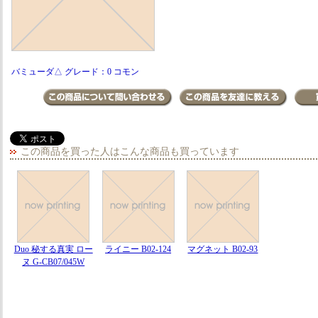
バミューダ△ グレード：0 コモン
この商品を買った人はこんな商品も買っています
Duo 秘する真実 ロー
ライニー B02-124
マグネット B02-93
ヌ G-CB07/045W