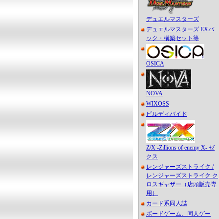
デュエルマスターズ
デュエルマスターズ EXパ
ック・構築セット等
OSICA
NOVA
WIXOSS
ビルディバイド
Z/X -Zillions of enemy X- ゼ
クス
レンジャーズストライク /
レンジャーズストライク ク
ロスギャザー（店頭販売専
用）
カード系同人誌
ボードゲーム、同人ゲー