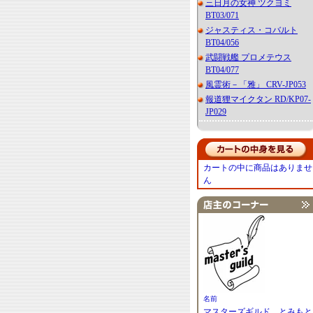
三日月の女神 ツクヨミ
BT03/071
ジャスティス・コバルト
BT04/056
武闘戦艦 プロメテウス
BT04/077
風霊術－「雅」 CRV-JP053
報道狸マイクタン RD/KP07-
JP029
カートの中に商品はありませ
ん
名前
マスターズギルド とみもと