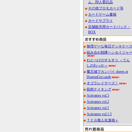
ム、同人委託品
その他プロモカード等
カードゲーム書籍
カードサプライ
店舗販売用カードパック・
BOX
無理ゲーな毎日デッキケー
組み合わ戦隊ヘンセイジャ
わとぺけのすもす☆ ～てん
しのわっか～
魔王城でカンパイ cheers at
DragonGot castle
オゴラレイヤーズ！
筋肉テイキング
Activators vol.3
Activators vol.2
Activators vol.1
Activators vol.1.5
ＴＣＧ擬人化漫画＋