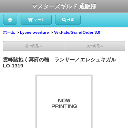
マスターズギルド 通販部
カート
検索
ホーム
＞
Lycee overture
＞
Ver.Fate/GrandOrder 3.0
前の商品へ
次の商品へ
霊峰踏抱く冥府の鞴 ランサー／エレシュキガル
LO-1319