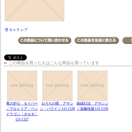
雪 キャラ レア
この商品を買った人はこんな商品も買っています
竜の炉心 セイバー
おろちの呪 アサシ
絡繰幻法 アサシン
／アルトリア・ペン
ン・パライソ LO-1338
／加藤段蔵 LO-1339
ドラゴン〔オルタ〕
LO-1327