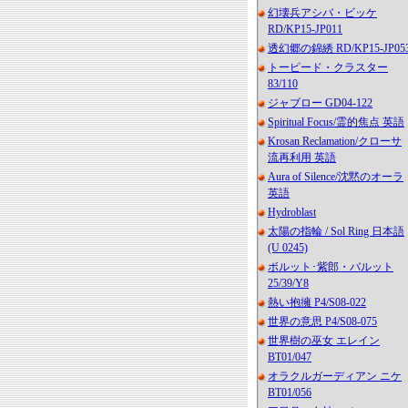
幻壊兵アシバ・ビッケ
RD/KP15-JP011
透幻郷の錦綉 RD/KP15-JP05
トーピード・クラスター
83/110
ジャブロー GD04-122
Spiritual Focus/霊的焦点 英語
Krosan Reclamation/クローサ
流再利用 英語
Aura of Silence/沈黙のオーラ
英語
Hydroblast
太陽の指輪 / Sol Ring 日本語
(U 0245)
ボルット･紫郎・バルット
25/39/Y8
熱い抱擁 P4/S08-022
世界の意思 P4/S08-075
世界樹の巫女 エレイン
BT01/047
オラクルガーディアン ニケ
BT01/056