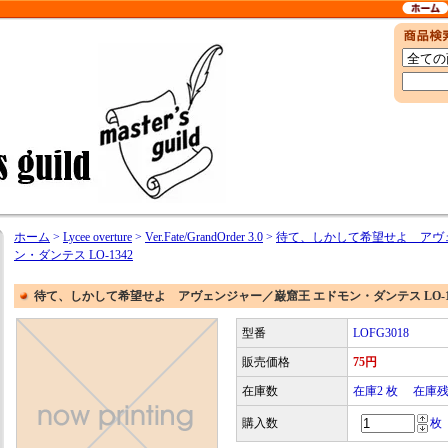
ホーム
>
Lycee overture
>
Ver.Fate/GrandOrder 3.0
>
待て、しかして希望せよ アヴ
ン・ダンテス LO-1342
待て、しかして希望せよ アヴェンジャー／巌窟王 エドモン・ダンテス LO-13
型番
LOFG3018
販売価格
75円
在庫数
在庫2 枚 在庫
購入数
枚