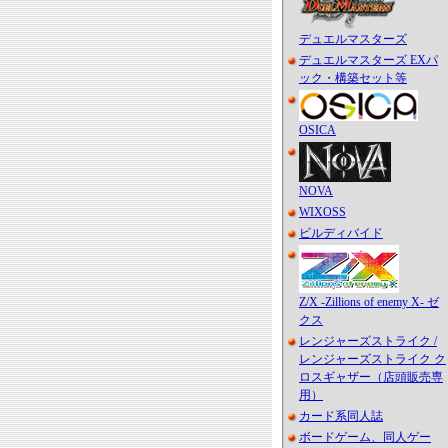
デュエルマスターズ
デュエルマスターズ EXパ
ック・構築セット等
OSICA
NOVA
WIXOSS
ビルディバイド
Z/X -Zillions of enemy X- ゼ
クス
レンジャーズストライク /
レンジャーズストライク ク
ロスギャザー（店頭販売専
用）
カード系同人誌
ボードゲーム、同人ゲー