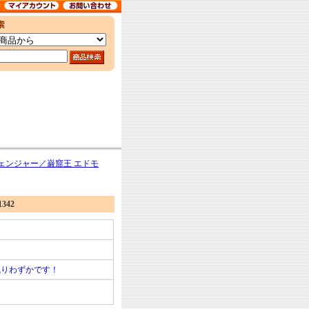
ェンジャー／巌窟王 エドモ
42
残りわずかです！