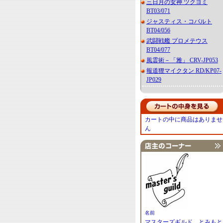
三日月の女神 ツクヨミ
BT03/071
ジャスティス・コバルト
BT04/056
武闘戦艦 プロメテウス
BT04/077
風霊術－「雅」 CRV-JP053
報道狸マイクタン RD/KP07-
JP029
カートの中に商品はありませ
ん
名前
マスターズギルド とみもと