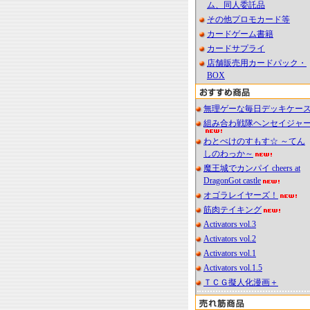
ム、同人委託品
その他プロモカード等
カードゲーム書籍
カードサプライ
店舗販売用カードパック・
BOX
無理ゲーな毎日デッキケー
組み合わ戦隊ヘンセイジャ
わとぺけのすもす☆ ～てん
しのわっか～
魔王城でカンパイ cheers at
DragonGot castle
オゴラレイヤーズ！
筋肉テイキング
Activators vol.3
Activators vol.2
Activators vol.1
Activators vol.1.5
ＴＣＧ擬人化漫画＋