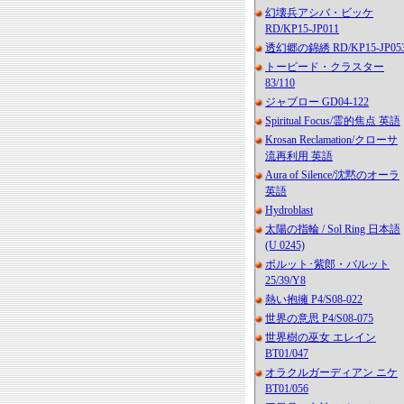
幻壊兵アシバ・ビッケ
RD/KP15-JP011
透幻郷の錦綉 RD/KP15-JP05
トーピード・クラスター
83/110
ジャブロー GD04-122
Spiritual Focus/霊的焦点 英語
Krosan Reclamation/クローサ
流再利用 英語
Aura of Silence/沈黙のオーラ
英語
Hydroblast
太陽の指輪 / Sol Ring 日本語
(U 0245)
ボルット･紫郎・バルット
25/39/Y8
熱い抱擁 P4/S08-022
世界の意思 P4/S08-075
世界樹の巫女 エレイン
BT01/047
オラクルガーディアン ニケ
BT01/056