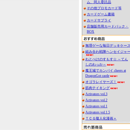
ム、同人委託品
その他プロモカード等
カードゲーム書籍
カードサプライ
店舗販売用カードパック・
BOX
無理ゲーな毎日デッキケー
組み合わ戦隊ヘンセイジャ
わとぺけのすもす☆ ～てん
しのわっか～
魔王城でカンパイ cheers at
DragonGot castle
オゴラレイヤーズ！
筋肉テイキング
Activators vol.3
Activators vol.2
Activators vol.1
Activators vol.1.5
ＴＣＧ擬人化漫画＋