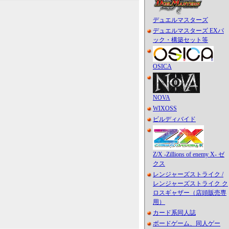
デュエルマスターズ
デュエルマスターズ EXパ
ック・構築セット等
OSICA
NOVA
WIXOSS
ビルディバイド
Z/X -Zillions of enemy X- ゼ
クス
レンジャーズストライク /
レンジャーズストライク ク
ロスギャザー（店頭販売専
用）
カード系同人誌
ボードゲーム、同人ゲー