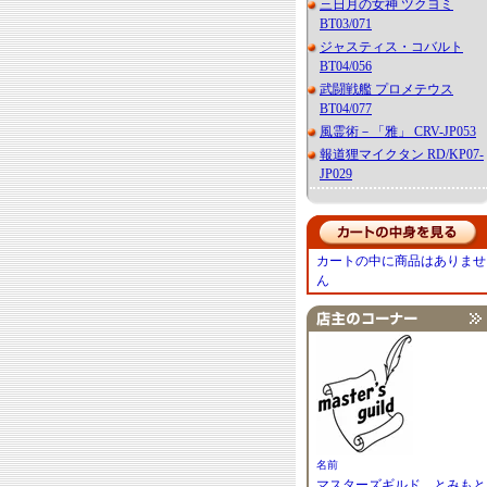
三日月の女神 ツクヨミ
BT03/071
ジャスティス・コバルト
BT04/056
武闘戦艦 プロメテウス
BT04/077
風霊術－「雅」 CRV-JP053
報道狸マイクタン RD/KP07-
JP029
カートの中に商品はありませ
ん
名前
マスターズギルド とみもと