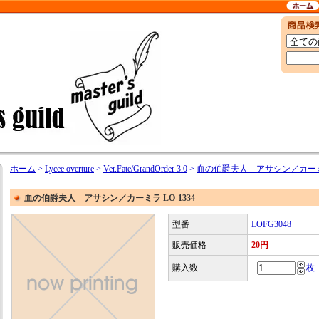
ホーム
>
Lycee overture
>
Ver.Fate/GrandOrder 3.0
>
血の伯爵夫人 アサシン／カーミラ 
血の伯爵夫人 アサシン／カーミラ LO-1334
型番
LOFG3048
販売価格
20円
購入数
枚