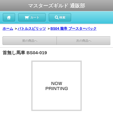
マスターズギルド 通販部
カート
検索
ホーム
＞
バトルスピリッツ
＞
BS04 龍帝 ブースターパック
前の商品へ
次の商品へ
首無し馬車 BS04-019