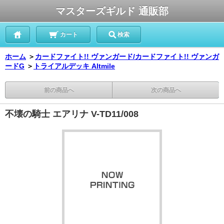
マスターズギルド 通販部
カート
検索
ホーム
＞
カードファイト!! ヴァンガード/カードファイト!! ヴァンガ
ードG
＞
トライアルデッキ Altmile
前の商品へ
次の商品へ
不壊の騎士 エアリナ V-TD11/008