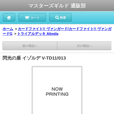
マスターズギルド 通販部
カート
検索
ホーム
＞
カードファイト!! ヴァンガード/カードファイト!! ヴァンガ
ードG
＞
トライアルデッキ Altmile
前の商品へ
次の商品へ
閃光の盾 イゾルデ V-TD11/013