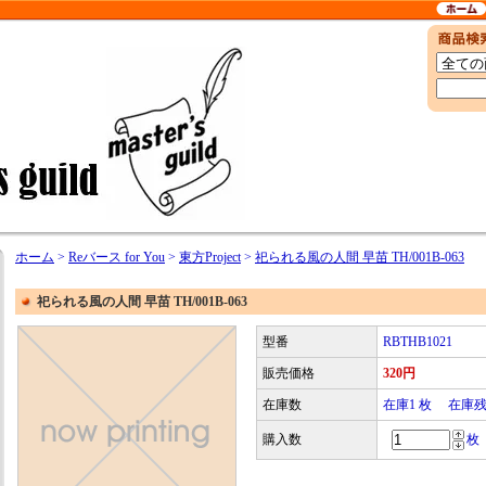
ホーム
>
Reバース for You
>
東方Project
>
祀られる風の人間 早苗 TH/001B-063
祀られる風の人間 早苗 TH/001B-063
型番
RBTHB1021
販売価格
320円
在庫数
在庫1 枚 在庫
購入数
枚