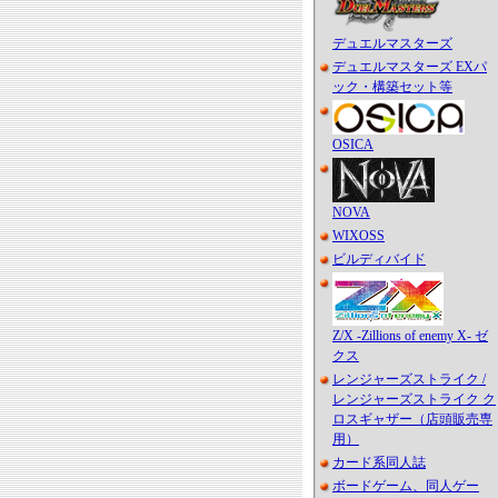
デュエルマスターズ
デュエルマスターズ EXパ
ック・構築セット等
OSICA
NOVA
WIXOSS
ビルディバイド
Z/X -Zillions of enemy X- ゼ
クス
レンジャーズストライク /
レンジャーズストライク ク
ロスギャザー（店頭販売専
用）
カード系同人誌
ボードゲーム、同人ゲー