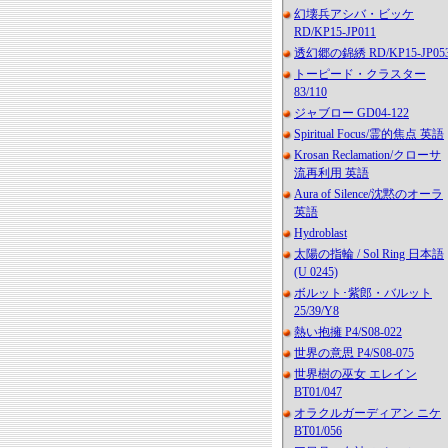
幻壊兵アシバ・ビッケ
RD/KP15-JP011
透幻郷の錦綉 RD/KP15-JP05
トーピード・クラスター
83/110
ジャブロー GD04-122
Spiritual Focus/霊的焦点 英語
Krosan Reclamation/クローサ
流再利用 英語
Aura of Silence/沈黙のオーラ
英語
Hydroblast
太陽の指輪 / Sol Ring 日本語
(U 0245)
ボルット･紫郎・バルット
25/39/Y8
熱い抱擁 P4/S08-022
世界の意思 P4/S08-075
世界樹の巫女 エレイン
BT01/047
オラクルガーディアン ニケ
BT01/056