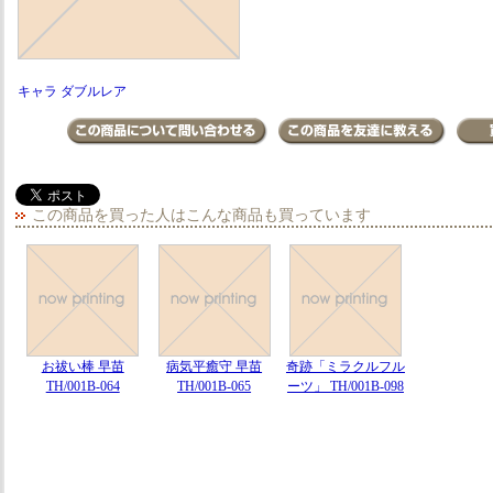
キャラ ダブルレア
この商品を買った人はこんな商品も買っています
お祓い棒 早苗
病気平癒守 早苗
奇跡「ミラクルフル
TH/001B-064
TH/001B-065
ーツ」 TH/001B-098