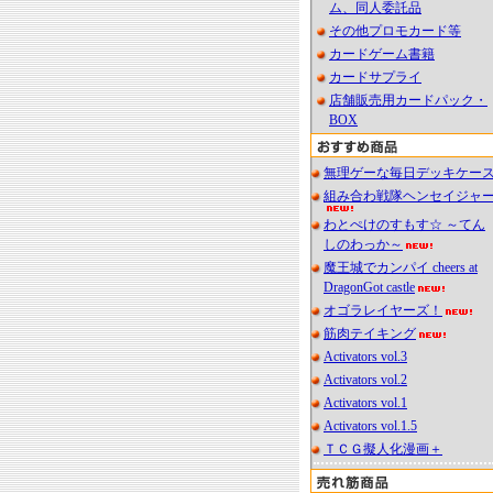
ム、同人委託品
その他プロモカード等
カードゲーム書籍
カードサプライ
店舗販売用カードパック・
BOX
無理ゲーな毎日デッキケー
組み合わ戦隊ヘンセイジャ
わとぺけのすもす☆ ～てん
しのわっか～
魔王城でカンパイ cheers at
DragonGot castle
オゴラレイヤーズ！
筋肉テイキング
Activators vol.3
Activators vol.2
Activators vol.1
Activators vol.1.5
ＴＣＧ擬人化漫画＋