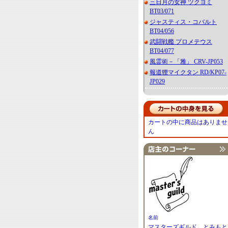
三日月の女神 ツクヨミ
BT03/071
ジャスティス・コバルト
BT04/056
武闘戦艦 プロメテウス
BT04/077
風霊術－「雅」 CRV-JP053
報道狸マイクタン RD/KP07-
JP029
カートの中に商品はありませ
ん
名前
マスターズギルド とみもと