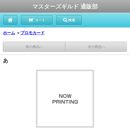
マスターズギルド 通販部
カート
検索
ホーム
＞
プロモカード
前の商品へ
次の商品へ
あ