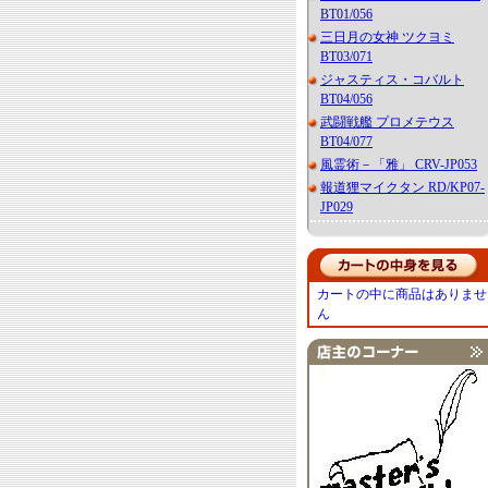
BT01/056
三日月の女神 ツクヨミ
BT03/071
ジャスティス・コバルト
BT04/056
武闘戦艦 プロメテウス
BT04/077
風霊術－「雅」 CRV-JP053
報道狸マイクタン RD/KP07-
JP029
カートの中に商品はありませ
ん