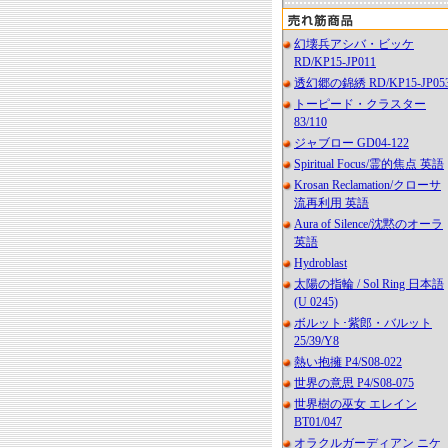
幻壊兵アシバ・ビッケ
RD/KP15-JP011
透幻郷の錦綉 RD/KP15-JP05
トーピード・クラスター
83/110
ジャブロー GD04-122
Spiritual Focus/霊的焦点 英語
Krosan Reclamation/クローサ
流再利用 英語
Aura of Silence/沈黙のオーラ
英語
Hydroblast
太陽の指輪 / Sol Ring 日本語
(U 0245)
ボルット･紫郎・バルット
25/39/Y8
熱い抱擁 P4/S08-022
世界の意思 P4/S08-075
世界樹の巫女 エレイン
BT01/047
オラクルガーディアン ニケ