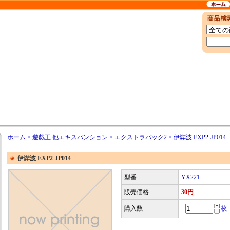
ホーム
>
遊戯王 他エキスパンション
>
エクストラパック2
>
伊弉波 EXP2-JP014
伊弉波 EXP2-JP014
型番
YX221
販売価格
30円
購入数
枚