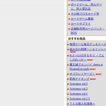
ボードゲーム、同人ゲー
ム、同人委託品
その他プロモカード等
カードゲーム書籍
カードサプライ
店舗販売用カードパック・
BOX
無理ゲーな毎日デッキケー
組み合わ戦隊ヘンセイジャ
わとぺけのすもす☆ ～てん
しのわっか～
魔王城でカンパイ cheers at
DragonGot castle
オゴラレイヤーズ！
筋肉テイキング
Activators vol.3
Activators vol.2
Activators vol.1
Activators vol.1.5
ＴＣＧ擬人化漫画＋