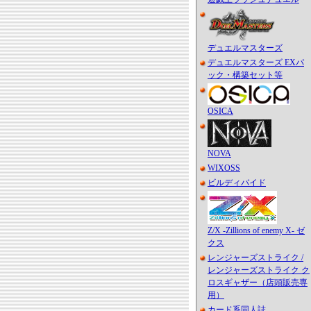
デュエルマスターズ
デュエルマスターズ EXパ
ック・構築セット等
OSICA
NOVA
WIXOSS
ビルディバイド
Z/X -Zillions of enemy X- ゼ
クス
レンジャーズストライク /
レンジャーズストライク ク
ロスギャザー（店頭販売専
用）
カード系同人誌