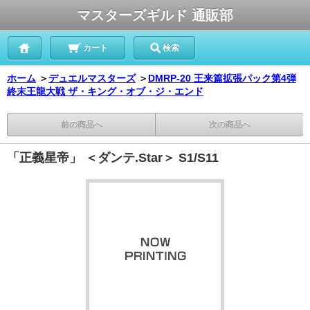
マスターズギルド 通販部
カート
検索
ホーム
＞
デュエルマスターズ
＞
DMRP-20 王来篇拡張パック第4弾
終末王龍大戦 ザ・キング・オブ・ジ・エンド
前の商品へ
次の商品へ
「正義星帝」 ＜ダンテ.Star＞ S1/S11