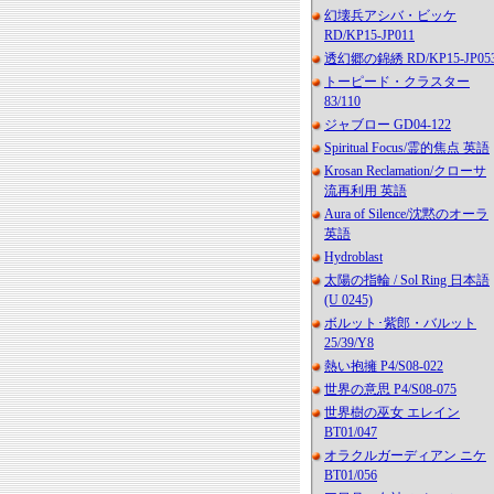
幻壊兵アシバ・ビッケ
RD/KP15-JP011
透幻郷の錦綉 RD/KP15-JP05
トーピード・クラスター
83/110
ジャブロー GD04-122
Spiritual Focus/霊的焦点 英語
Krosan Reclamation/クローサ
流再利用 英語
Aura of Silence/沈黙のオーラ
英語
Hydroblast
太陽の指輪 / Sol Ring 日本語
(U 0245)
ボルット･紫郎・バルット
25/39/Y8
熱い抱擁 P4/S08-022
世界の意思 P4/S08-075
世界樹の巫女 エレイン
BT01/047
オラクルガーディアン ニケ
BT01/056