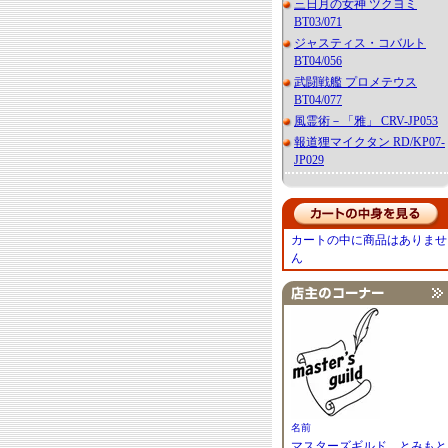
三日月の女神 ツクヨミ
BT03/071
ジャスティス・コバルト
BT04/056
武闘戦艦 プロメテウス
BT04/077
風霊術－「雅」 CRV-JP053
報道狸マイクタン RD/KP07-
JP029
カートの中に商品はありませ
ん
名前
マスターズギルド とみもと