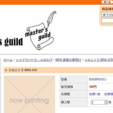
ホーム
>
シャドウバース・エボルヴ
>
BP01 創世の夜明け
>
ジルニトラ BP01-078
ジルニトラ BP01-078
型番
BSEBP01012
販売価格
580円
在庫数
在庫1 枚 在庫
購入数
枚