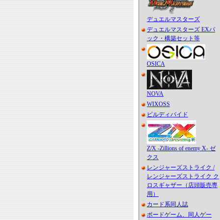
デュエルマスターズ
デュエルマスターズ EXパ
ック・構築セット等
OSICA
NOVA
WIXOSS
ビルディバイド
Z/X -Zillions of enemy X- ゼ
クス
レンジャーズストライク /
レンジャーズストライク ク
ロスギャザー（店頭販売専
用）
カード系同人誌
ボードゲーム、同人ゲー