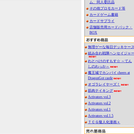
ム、同人委託品
その他プロモカード等
カードゲーム書籍
カードサプライ
店舗販売用カードパック・
BOX
無理ゲーな毎日デッキケー
組み合わ戦隊ヘンセイジャ
わとぺけのすもす☆ ～てん
しのわっか～
魔王城でカンパイ cheers at
DragonGot castle
オゴラレイヤーズ！
筋肉テイキング
Activators vol.3
Activators vol.2
Activators vol.1
Activators vol.1.5
ＴＣＧ擬人化漫画＋