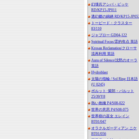
幻壊兵アシバ・ビッケ
RD/KP15-JP011
透幻郷の錦綉 RD/KP15-JP05
トーピード・クラスター
83/110
ジャブロー GD04-122
Spiritual Focus/霊的焦点 英語
Krosan Reclamation/クローサ
流再利用 英語
Aura of Silence/沈黙のオーラ
英語
Hydroblast
太陽の指輪 / Sol Ring 日本語
(U 0245)
ボルット･紫郎・バルット
25/39/Y8
熱い抱擁 P4/S08-022
世界の意思 P4/S08-075
世界樹の巫女 エレイン
BT01/047
オラクルガーディアン ニケ
BT01/056