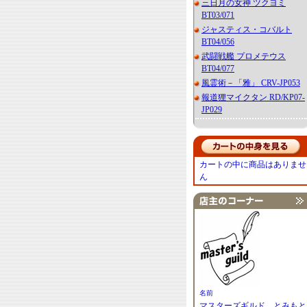
三日月の女神 ツクヨミ
BT03/071
ジャスティス・コバルト
BT04/056
武闘戦艦 プロメテウス
BT04/077
風霊術－「雅」 CRV-JP053
報道狸マイクタン RD/KP07-
JP029
カートの中に商品はありませ
ん
名前
マスターズギルド とみもと