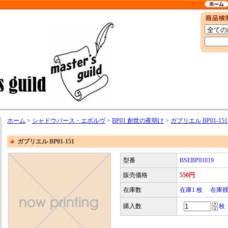
ホーム
>
シャドウバース・エボルヴ
>
BP01 創世の夜明け
>
ガブリエル BP01-151
ガブリエル BP01-151
型番
BSEBP01019
販売価格
550円
在庫数
在庫1 枚 在庫
購入数
枚