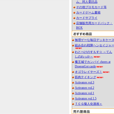
ム、同人委託品
その他プロモカード等
カードゲーム書籍
カードサプライ
店舗販売用カードパック・
BOX
無理ゲーな毎日デッキケー
組み合わ戦隊ヘンセイジャ
わとぺけのすもす☆ ～てん
しのわっか～
魔王城でカンパイ cheers at
DragonGot castle
オゴラレイヤーズ！
筋肉テイキング
Activators vol.3
Activators vol.2
Activators vol.1
Activators vol.1.5
ＴＣＧ擬人化漫画＋