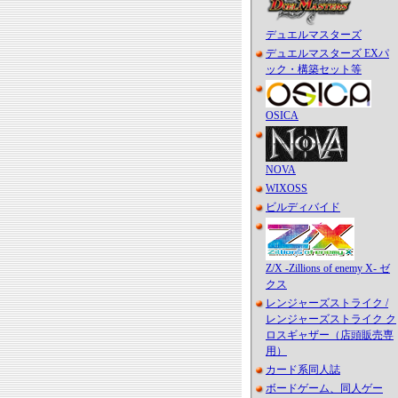
デュエルマスターズ
デュエルマスターズ EXパ
ック・構築セット等
OSICA
NOVA
WIXOSS
ビルディバイド
Z/X -Zillions of enemy X- ゼ
クス
レンジャーズストライク /
レンジャーズストライク ク
ロスギャザー（店頭販売専
用）
カード系同人誌
ボードゲーム、同人ゲー