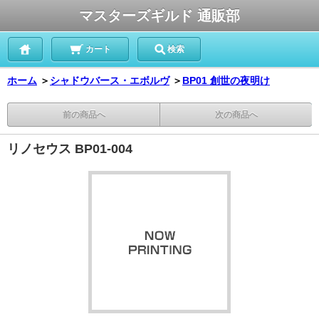
マスターズギルド 通販部
カート
検索
ホーム
＞
シャドウバース・エボルヴ
＞
BP01 創世の夜明け
前の商品へ
次の商品へ
リノセウス BP01-004