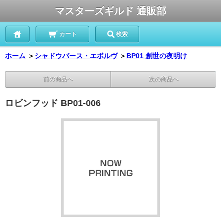
マスターズギルド 通販部
カート
検索
ホーム
＞
シャドウバース・エボルヴ
＞
BP01 創世の夜明け
前の商品へ
次の商品へ
ロビンフッド BP01-006