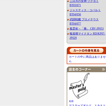
三日月の女神 ツクヨミ
BT03/071
ジャスティス・コバルト
BT04/056
武闘戦艦 プロメテウス
BT04/077
風霊術－「雅」 CRV-JP053
報道狸マイクタン RD/KP07-
JP029
カートの中に商品はありませ
ん
名前
マスターズギルド とみもと