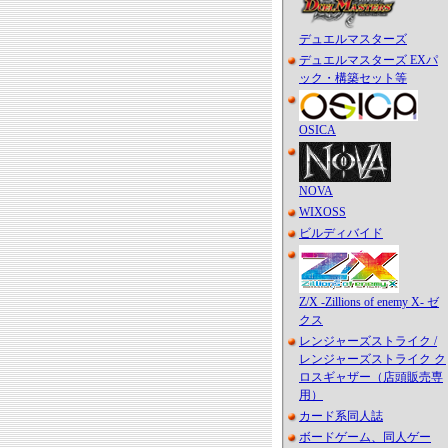
デュエルマスターズ
デュエルマスターズ EXパ
ック・構築セット等
OSICA
NOVA
WIXOSS
ビルディバイド
Z/X -Zillions of enemy X- ゼ
クス
レンジャーズストライク /
レンジャーズストライク ク
ロスギャザー（店頭販売専
用）
カード系同人誌
ボードゲーム、同人ゲー