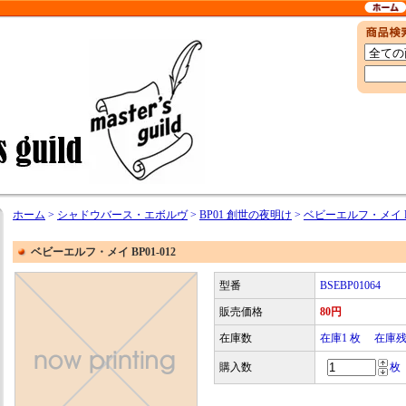
ホーム
>
シャドウバース・エボルヴ
>
BP01 創世の夜明け
>
ベビーエルフ・メイ BP
ベビーエルフ・メイ BP01-012
型番
BSEBP01064
販売価格
80円
在庫数
在庫1 枚 在庫
購入数
枚