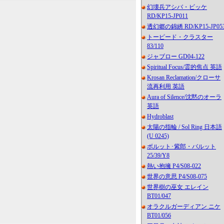
幻壊兵アシバ・ビッケ
RD/KP15-JP011
透幻郷の錦綉 RD/KP15-JP05
トーピード・クラスター
83/110
ジャブロー GD04-122
Spiritual Focus/霊的焦点 英語
Krosan Reclamation/クローサ
流再利用 英語
Aura of Silence/沈黙のオーラ
英語
Hydroblast
太陽の指輪 / Sol Ring 日本語
(U 0245)
ボルット･紫郎・バルット
25/39/Y8
熱い抱擁 P4/S08-022
世界の意思 P4/S08-075
世界樹の巫女 エレイン
BT01/047
オラクルガーディアン ニケ
BT01/056