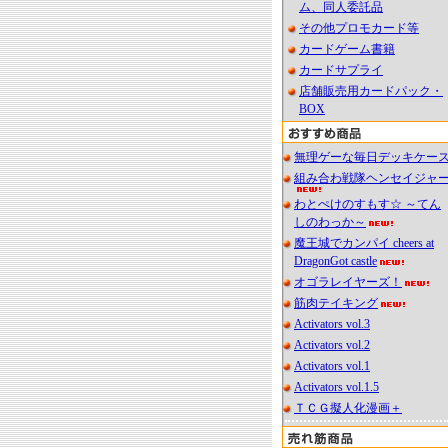
ム、同人委託品
その他プロモカード等
カードゲーム書籍
カードサプライ
店舗販売用カードパック・
BOX
無理ゲーな毎日デッキケー
組み合わ戦隊ヘンセイジャ
わとぺけのすもす☆ ～てん
しのわっか～
魔王城でカンパイ cheers at
DragonGot castle
オゴラレイヤーズ！
筋肉テイキング
Activators vol.3
Activators vol.2
Activators vol.1
Activators vol.1.5
ＴＣＧ擬人化漫画＋