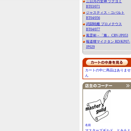
三日月の女神 ツクヨミ
BT03/071
ジャスティス・コバルト
BT04/056
武闘戦艦 プロメテウス
BT04/077
風霊術－「雅」 CRV-JP053
報道狸マイクタン RD/KP07-
JP029
カートの中に商品はありませ
ん
名前
マスターズギルド とみもと