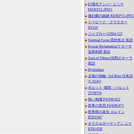
幻壊兵アシバ・ビッケ
RD/KP15-JP011
透幻郷の錦綉 RD/KP15-JP05
トーピード・クラスター
83/110
ジャブロー GD04-122
Spiritual Focus/霊的焦点 英語
Krosan Reclamation/クローサ
流再利用 英語
Aura of Silence/沈黙のオーラ
英語
Hydroblast
太陽の指輪 / Sol Ring 日本語
(U 0245)
ボルット･紫郎・バルット
25/39/Y8
熱い抱擁 P4/S08-022
世界の意思 P4/S08-075
世界樹の巫女 エレイン
BT01/047
オラクルガーディアン ニケ
BT01/056