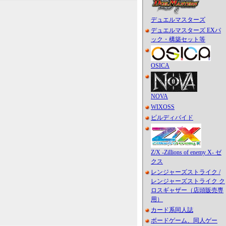
デュエルマスターズ
デュエルマスターズ EXパ
ック・構築セット等
OSICA
NOVA
WIXOSS
ビルディバイド
Z/X -Zillions of enemy X- ゼ
クス
レンジャーズストライク /
レンジャーズストライク ク
ロスギャザー（店頭販売専
用）
カード系同人誌
ボードゲーム、同人ゲー