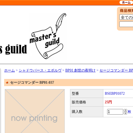
ホーム
>
シャドウバース・エボルヴ
>
BP01 創世の夜明け
>
セージコマンダー BP0
セージコマンダー BP01-037
型番
BSEBP01072
販売価格
25円
購入数
枚