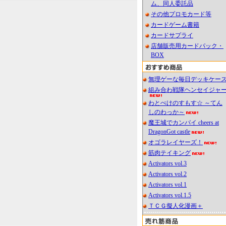
ム、同人委託品
その他プロモカード等
カードゲーム書籍
カードサプライ
店舗販売用カードパック・
BOX
無理ゲーな毎日デッキケー
組み合わ戦隊ヘンセイジャ
わとぺけのすもす☆ ～てん
しのわっか～
魔王城でカンパイ cheers at
DragonGot castle
オゴラレイヤーズ！
筋肉テイキング
Activators vol.3
Activators vol.2
Activators vol.1
Activators vol.1.5
ＴＣＧ擬人化漫画＋