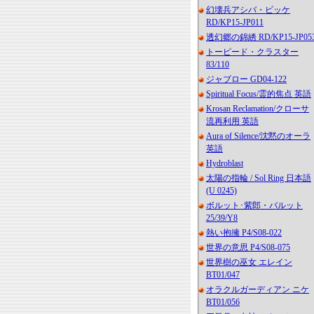
幻壊兵アシバ・ビッケ
RD/KP15-JP011
透幻郷の錦綉 RD/KP15-JP05
トーピード・クラスター
83/110
ジャブロー GD04-122
Spiritual Focus/霊的焦点 英語
Krosan Reclamation/クローサ
流再利用 英語
Aura of Silence/沈黙のオーラ
英語
Hydroblast
太陽の指輪 / Sol Ring 日本語
(U 0245)
ボルット･紫郎・バルット
25/39/Y8
熱い抱擁 P4/S08-022
世界の意思 P4/S08-075
世界樹の巫女 エレイン
BT01/047
オラクルガーディアン ニケ
BT01/056