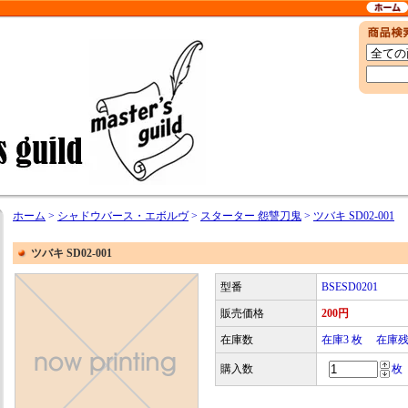
ホーム
>
シャドウバース・エボルヴ
>
スターター 怨讐刀鬼
>
ツバキ SD02-001
ツバキ SD02-001
型番
BSESD0201
販売価格
200円
在庫数
在庫3 枚 在庫
購入数
枚