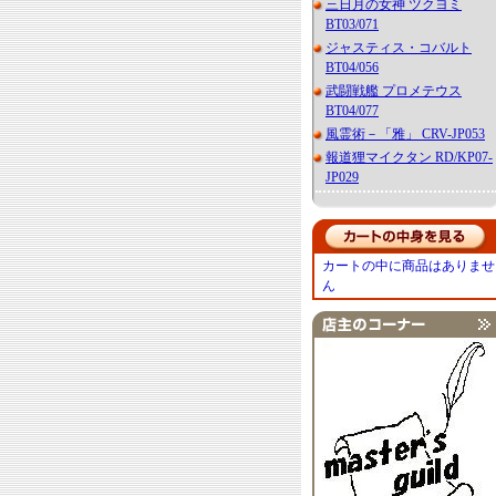
三日月の女神 ツクヨミ
BT03/071
ジャスティス・コバルト
BT04/056
武闘戦艦 プロメテウス
BT04/077
風霊術－「雅」 CRV-JP053
報道狸マイクタン RD/KP07-
JP029
カートの中に商品はありませ
ん