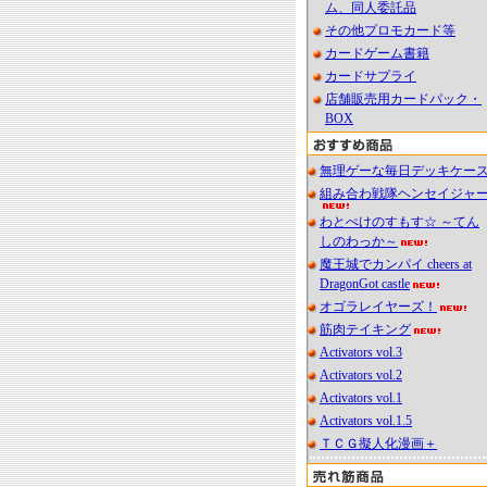
ム、同人委託品
その他プロモカード等
カードゲーム書籍
カードサプライ
店舗販売用カードパック・
BOX
無理ゲーな毎日デッキケー
組み合わ戦隊ヘンセイジャ
わとぺけのすもす☆ ～てん
しのわっか～
魔王城でカンパイ cheers at
DragonGot castle
オゴラレイヤーズ！
筋肉テイキング
Activators vol.3
Activators vol.2
Activators vol.1
Activators vol.1.5
ＴＣＧ擬人化漫画＋