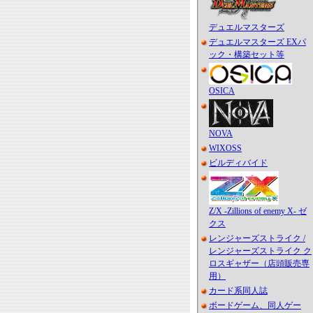
デュエルマスターズ
デュエルマスターズ EXパ
ック・構築セット等
OSICA
NOVA
WIXOSS
ビルディバイド
Z/X -Zillions of enemy X- ゼ
クス
レンジャーズストライク /
レンジャーズストライク ク
ロスギャザー（店頭販売専
用）
カード系同人誌
ボードゲーム、同人ゲー