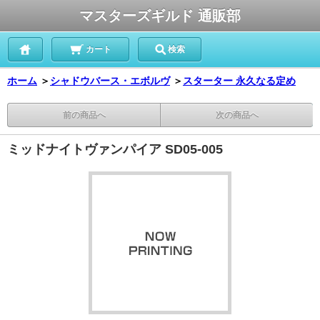
マスターズギルド 通販部
カート
検索
ホーム
＞
シャドウバース・エボルヴ
＞
スターター 永久なる定め
前の商品へ
次の商品へ
ミッドナイトヴァンパイア SD05-005