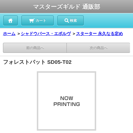
マスターズギルド 通販部
カート
検索
ホーム
＞
シャドウバース・エボルヴ
＞
スターター 永久なる定め
前の商品へ
次の商品へ
フォレストバット SD05-T02