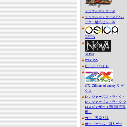
デュエルマスターズ
デュエルマスターズ EXパ
ック・構築セット等
OSICA
NOVA
WIXOSS
ビルディバイド
Z/X -Zillions of enemy X- ゼ
クス
レンジャーズストライク /
レンジャーズストライク ク
ロスギャザー（店頭販売専
用）
カード系同人誌
ボードゲーム、同人ゲー