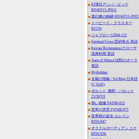
幻壊兵アシバ・ビッケ
RD/KP15-JP011
透幻郷の錦綉 RD/KP15-JP05
トーピード・クラスター
83/110
ジャブロー GD04-122
Spiritual Focus/霊的焦点 英語
Krosan Reclamation/クローサ
流再利用 英語
Aura of Silence/沈黙のオーラ
英語
Hydroblast
太陽の指輪 / Sol Ring 日本語
(U 0245)
ボルット･紫郎・バルット
25/39/Y8
熱い抱擁 P4/S08-022
世界の意思 P4/S08-075
世界樹の巫女 エレイン
BT01/047
オラクルガーディアン ニケ
BT01/056