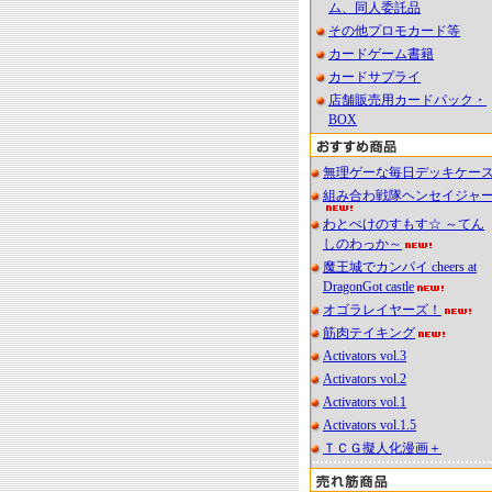
ム、同人委託品
その他プロモカード等
カードゲーム書籍
カードサプライ
店舗販売用カードパック・
BOX
無理ゲーな毎日デッキケー
組み合わ戦隊ヘンセイジャ
わとぺけのすもす☆ ～てん
しのわっか～
魔王城でカンパイ cheers at
DragonGot castle
オゴラレイヤーズ！
筋肉テイキング
Activators vol.3
Activators vol.2
Activators vol.1
Activators vol.1.5
ＴＣＧ擬人化漫画＋