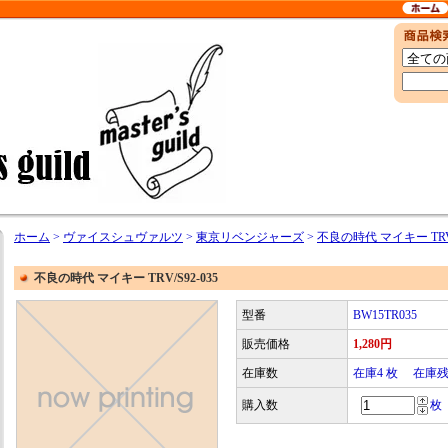
ホーム
>
ヴァイスシュヴァルツ
>
東京リベンジャーズ
>
不良の時代 マイキー TRV/
不良の時代 マイキー TRV/S92-035
型番
BW15TR035
販売価格
1,280円
在庫数
在庫4 枚 在庫
購入数
枚