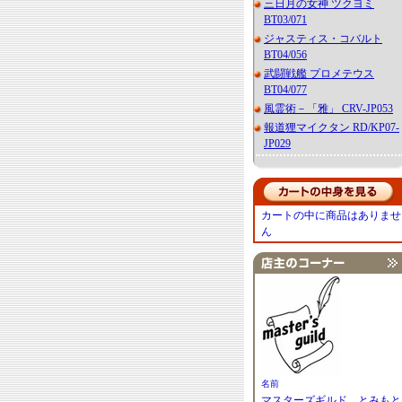
三日月の女神 ツクヨミ
BT03/071
ジャスティス・コバルト
BT04/056
武闘戦艦 プロメテウス
BT04/077
風霊術－「雅」 CRV-JP053
報道狸マイクタン RD/KP07-
JP029
カートの中に商品はありませ
ん
名前
マスターズギルド とみもと