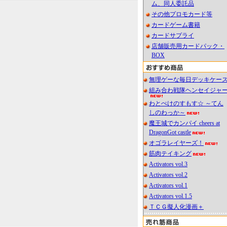
ム、同人委託品
その他プロモカード等
カードゲーム書籍
カードサプライ
店舗販売用カードパック・
BOX
無理ゲーな毎日デッキケー
組み合わ戦隊ヘンセイジャ
わとぺけのすもす☆ ～てん
しのわっか～
魔王城でカンパイ cheers at
DragonGot castle
オゴラレイヤーズ！
筋肉テイキング
Activators vol.3
Activators vol.2
Activators vol.1
Activators vol.1.5
ＴＣＧ擬人化漫画＋