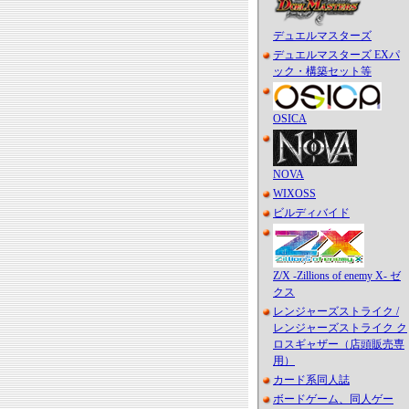
デュエルマスターズ
デュエルマスターズ EXパ
ック・構築セット等
OSICA
NOVA
WIXOSS
ビルディバイド
Z/X -Zillions of enemy X- ゼ
クス
レンジャーズストライク /
レンジャーズストライク ク
ロスギャザー（店頭販売専
用）
カード系同人誌
ボードゲーム、同人ゲー