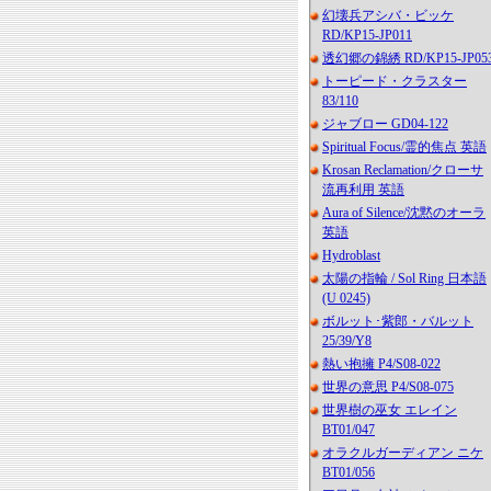
幻壊兵アシバ・ビッケ
RD/KP15-JP011
透幻郷の錦綉 RD/KP15-JP05
トーピード・クラスター
83/110
ジャブロー GD04-122
Spiritual Focus/霊的焦点 英語
Krosan Reclamation/クローサ
流再利用 英語
Aura of Silence/沈黙のオーラ
英語
Hydroblast
太陽の指輪 / Sol Ring 日本語
(U 0245)
ボルット･紫郎・バルット
25/39/Y8
熱い抱擁 P4/S08-022
世界の意思 P4/S08-075
世界樹の巫女 エレイン
BT01/047
オラクルガーディアン ニケ
BT01/056