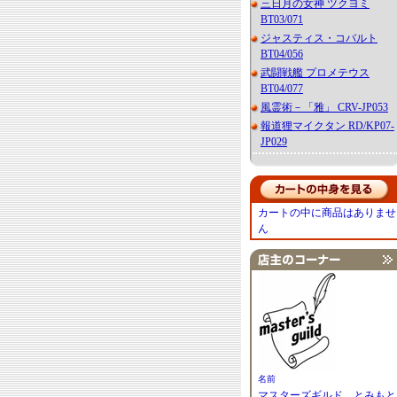
三日月の女神 ツクヨミ
BT03/071
ジャスティス・コバルト
BT04/056
武闘戦艦 プロメテウス
BT04/077
風霊術－「雅」 CRV-JP053
報道狸マイクタン RD/KP07-
JP029
カートの中に商品はありませ
ん
名前
マスターズギルド とみもと