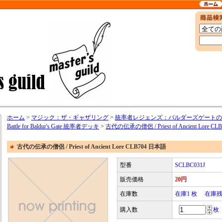
ホーム
>
マジック：ザ・ギャザリング
>
統率者レジェンズ：バルダーズゲートの戦い / Co
Battle for Baldur's Gate 統率者デッキ
>
古代の伝承の僧侶 / Priest of Ancient Lore C
古代の伝承の僧侶 / Priest of Ancient Lore CLB704 日本語
型番
SCLBC031J
販売価格
20円
在庫数
在庫1 枚 在庫
購入数
枚