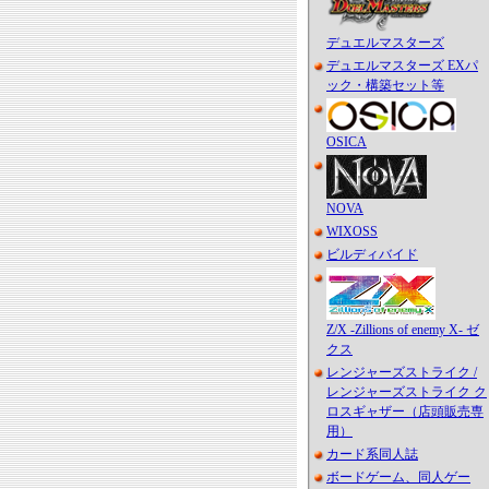
デュエルマスターズ
デュエルマスターズ EXパ
ック・構築セット等
OSICA
NOVA
WIXOSS
ビルディバイド
Z/X -Zillions of enemy X- ゼ
クス
レンジャーズストライク /
レンジャーズストライク ク
ロスギャザー（店頭販売専
用）
カード系同人誌
ボードゲーム、同人ゲー