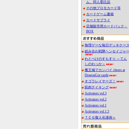
ム、同人委託品
その他プロモカード等
カードゲーム書籍
カードサプライ
店舗販売用カードパック・
BOX
無理ゲーな毎日デッキケー
組み合わ戦隊ヘンセイジャ
わとぺけのすもす☆ ～てん
しのわっか～
魔王城でカンパイ cheers at
DragonGot castle
オゴラレイヤーズ！
筋肉テイキング
Activators vol.3
Activators vol.2
Activators vol.1
Activators vol.1.5
ＴＣＧ擬人化漫画＋