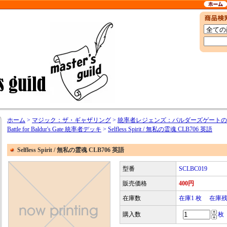
ホーム
>
マジック：ザ・ギャザリング
>
統率者レジェンズ：バルダーズゲートの戦い / Co
Battle for Baldur's Gate 統率者デッキ
>
Selfless Spirit / 無私の霊魂 CLB706 英語
Selfless Spirit / 無私の霊魂 CLB706 英語
型番
SCLBC019
販売価格
400円
在庫数
在庫1 枚 在庫
購入数
枚