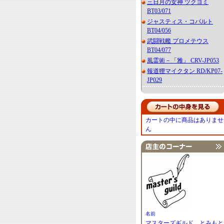
三日月の女神 ツクヨミ
BT03/071
ジャスティス・コバルト
BT04/056
武闘戦艦 プロメテウス
BT04/077
風霊術－「雅」 CRV-JP053
報道狸マイクタン RD/KP07-
JP029
カートの中に商品はありませ
ん
名前
マスターズギルド とみもと