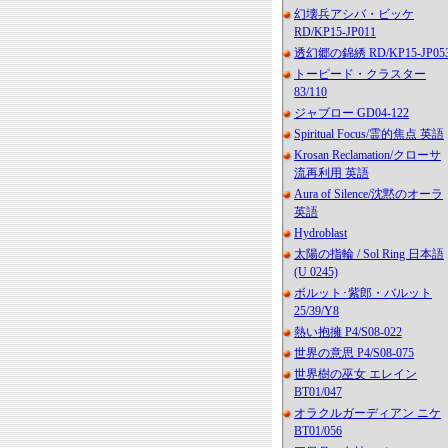
幻壊兵アシバ・ビッケ
RD/KP15-JP011
透幻郷の錦綉 RD/KP15-JP05
トーピード・クラスター
83/110
ジャブロー GD04-122
Spiritual Focus/霊的焦点 英語
Krosan Reclamation/クローサ
流再利用 英語
Aura of Silence/沈黙のオーラ
英語
Hydroblast
太陽の指輪 / Sol Ring 日本語
(U 0245)
ボルット･紫郎・バルット
25/39/Y8
熱い抱擁 P4/S08-022
世界の意思 P4/S08-075
世界樹の巫女 エレイン
BT01/047
オラクルガーディアン ニケ
BT01/056