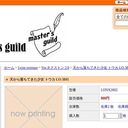
ホーム
>
Lycee overture
>
Ver.ネクストン 2.0
>
天から落ちてきた少女 トウカ LO-38
天から落ちてきた少女 トウカ LO-3841
型番
LONX2002
販売価格
880円
在庫数
在庫2 枚 在庫
購入数
枚