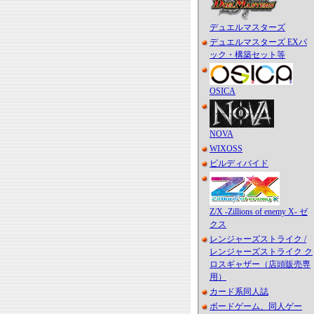
デュエルマスターズ
デュエルマスターズ EXパ
ック・構築セット等
OSICA
NOVA
WIXOSS
ビルディバイド
Z/X -Zillions of enemy X- ゼ
クス
レンジャーズストライク /
レンジャーズストライク ク
ロスギャザー（店頭販売専
用）
カード系同人誌
ボードゲーム、同人ゲー