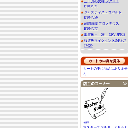
三日月の女神 ツクヨミ
BT03/071
ジャスティス・コバルト
BT04/056
武闘戦艦 プロメテウス
BT04/077
風霊術－「雅」 CRV-JP053
報道狸マイクタン RD/KP07-
JP029
カートの中に商品はありませ
ん
名前
マスターズギルド とみもと