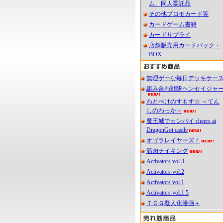
ム、同人委託品
その他プロモカード等
カードゲーム書籍
カードサプライ
店舗販売用カードパック・
BOX
無理ゲーな毎日デッキケー
組み合わ戦隊ヘンセイジャ
わとぺけのすもす☆ ～てん
しのわっか～
魔王城でカンパイ cheers at
DragonGot castle
オゴラレイヤーズ！
筋肉テイキング
Activators vol.3
Activators vol.2
Activators vol.1
Activators vol.1.5
ＴＣＧ擬人化漫画＋