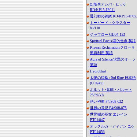
幻壊兵アシバ・ビッケ
RD/KP15-JP011
透幻郷の錦綉 RD/KP15-JP05
トーピード・クラスター
83/110
ジャブロー GD04-122
Spiritual Focus/霊的焦点 英語
Krosan Reclamation/クローサ
流再利用 英語
Aura of Silence/沈黙のオーラ
英語
Hydroblast
太陽の指輪 / Sol Ring 日本語
(U 0245)
ボルット･紫郎・バルット
25/39/Y8
熱い抱擁 P4/S08-022
世界の意思 P4/S08-075
世界樹の巫女 エレイン
BT01/047
オラクルガーディアン ニケ
BT01/056