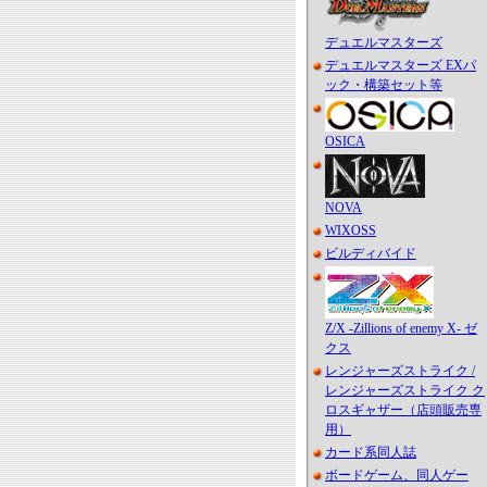
デュエルマスターズ
デュエルマスターズ EXパ
ック・構築セット等
OSICA
NOVA
WIXOSS
ビルディバイド
Z/X -Zillions of enemy X- ゼ
クス
レンジャーズストライク /
レンジャーズストライク ク
ロスギャザー（店頭販売専
用）
カード系同人誌
ボードゲーム、同人ゲー