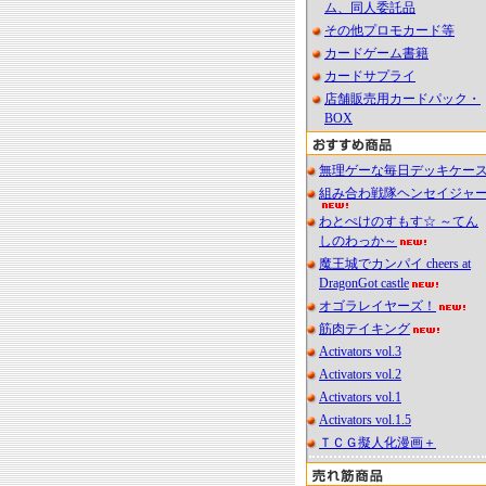
ム、同人委託品
その他プロモカード等
カードゲーム書籍
カードサプライ
店舗販売用カードパック・
BOX
無理ゲーな毎日デッキケー
組み合わ戦隊ヘンセイジャ
わとぺけのすもす☆ ～てん
しのわっか～
魔王城でカンパイ cheers at
DragonGot castle
オゴラレイヤーズ！
筋肉テイキング
Activators vol.3
Activators vol.2
Activators vol.1
Activators vol.1.5
ＴＣＧ擬人化漫画＋