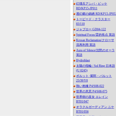
幻壊兵アシバ・ビッケ
RD/KP15-JP011
透幻郷の錦綉 RD/KP15-JP05
トーピード・クラスター
83/110
ジャブロー GD04-122
Spiritual Focus/霊的焦点 英語
Krosan Reclamation/クローサ
流再利用 英語
Aura of Silence/沈黙のオーラ
英語
Hydroblast
太陽の指輪 / Sol Ring 日本語
(U 0245)
ボルット･紫郎・バルット
25/39/Y8
熱い抱擁 P4/S08-022
世界の意思 P4/S08-075
世界樹の巫女 エレイン
BT01/047
オラクルガーディアン ニケ
BT01/056