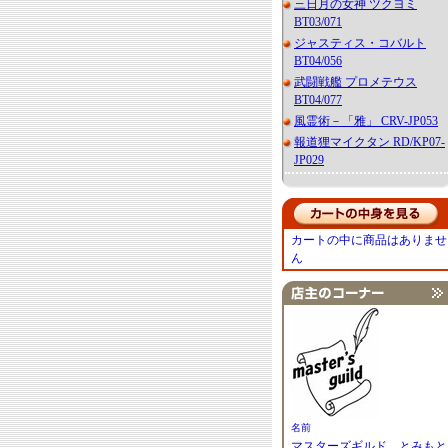
三日月の女神 ツクヨミ
BT03/071
ジャスティス・コバルト
BT04/056
武闘戦艦 プロメテウス
BT04/077
風霊術－「雅」 CRV-JP053
報道狸マイクタン RD/KP07-
JP029
カートの中に商品はありませ
ん
名前
マスターズギルド とみもと