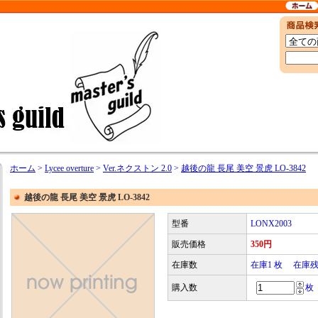
ホーム
>
Lycee overture
>
Ver.ネクストン 2.0
>
越後の龍 長尾 美空 景虎 LO-3842
越後の龍 長尾 美空 景虎 LO-3842
型番
LONX2003
販売価格
350円
在庫数
在庫1 枚 在庫
購入数
枚