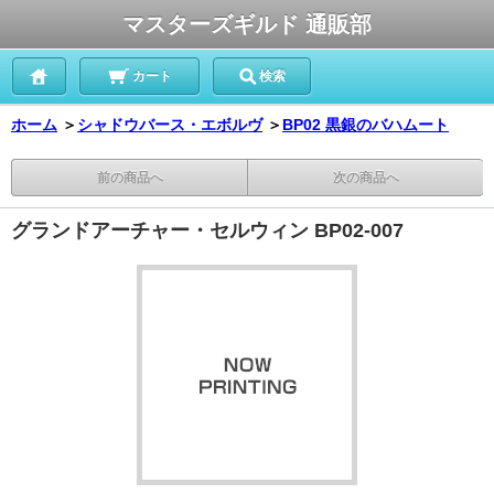
マスターズギルド 通販部
カート
検索
ホーム
＞
シャドウバース・エボルヴ
＞
BP02 黒銀のバハムート
前の商品へ
次の商品へ
グランドアーチャー・セルウィン BP02-007