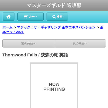
マスターズギルド 通販部
カート
検索
ホーム
＞
マジック：ザ・ギャザリング 基本エキスパンション
＞
基
本セット2021
前の商品へ
次の商品へ
Thornwood Falls / 茨森の滝 英語