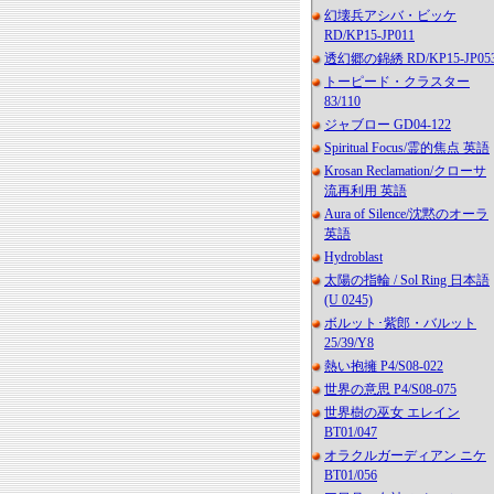
幻壊兵アシバ・ビッケ
RD/KP15-JP011
透幻郷の錦綉 RD/KP15-JP05
トーピード・クラスター
83/110
ジャブロー GD04-122
Spiritual Focus/霊的焦点 英語
Krosan Reclamation/クローサ
流再利用 英語
Aura of Silence/沈黙のオーラ
英語
Hydroblast
太陽の指輪 / Sol Ring 日本語
(U 0245)
ボルット･紫郎・バルット
25/39/Y8
熱い抱擁 P4/S08-022
世界の意思 P4/S08-075
世界樹の巫女 エレイン
BT01/047
オラクルガーディアン ニケ
BT01/056