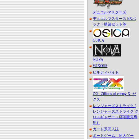
デュエルマスターズ
デュエルマスターズ EXパ
ック・構築セット等
OSICA
NOVA
WIXOSS
ビルディバイド
Z/X -Zillions of enemy X- ゼ
クス
レンジャーズストライク /
レンジャーズストライク ク
ロスギャザー（店頭販売専
用）
カード系同人誌
ボードゲーム、同人ゲー