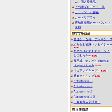
ム、同人委託品
その他プロモカード等
カードゲーム書籍
カードサプライ
店舗販売用カードパック・
BOX
無理ゲーな毎日デッキケー
組み合わ戦隊ヘンセイジャ
わとぺけのすもす☆ ～てん
しのわっか～
魔王城でカンパイ cheers at
DragonGot castle
オゴラレイヤーズ！
筋肉テイキング
Activators vol.3
Activators vol.2
Activators vol.1
Activators vol.1.5
ＴＣＧ擬人化漫画＋