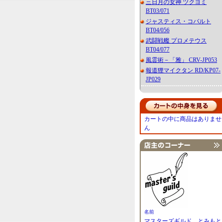
三日月の女神 ツクヨミ
BT03/071
ジャスティス・コバルト
BT04/056
武闘戦艦 プロメテウス
BT04/077
風霊術－「雅」 CRV-JP053
報道狸マイクタン RD/KP07-
JP029
カートの中に商品はありませ
ん
名前
マスターズギルド とみもと