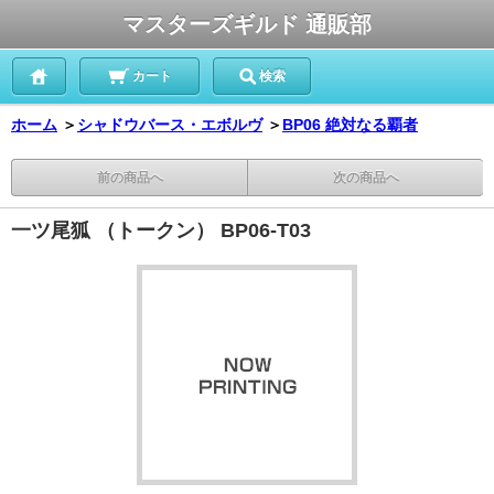
マスターズギルド 通販部
カート
検索
ホーム
＞
シャドウバース・エボルヴ
＞
BP06 絶対なる覇者
前の商品へ
次の商品へ
一ツ尾狐 （トークン） BP06-T03