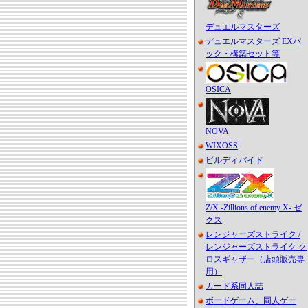
デュエルマスターズ
デュエルマスターズ EXパ
ック・構築セット等
OSICA
NOVA
WIXOSS
ビルディバイド
Z/X -Zillions of enemy X- ゼ
クス
レンジャーズストライク /
レンジャーズストライク ク
ロスギャザー（店頭販売専
用）
カード系同人誌
ボードゲーム、同人ゲー