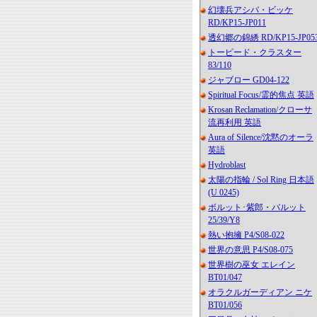
幻壊兵アシバ・ビッケ
RD/KP15-JP011
透幻郷の錦綉 RD/KP15-JP05
トーピード・クラスター
83/110
ジャブロー GD04-122
Spiritual Focus/霊的焦点 英語
Krosan Reclamation/クローサ
流再利用 英語
Aura of Silence/沈黙のオーラ
英語
Hydroblast
太陽の指輪 / Sol Ring 日本語
(U 0245)
ボルット･紫郎・バルット
25/39/Y8
熱い抱擁 P4/S08-022
世界の意思 P4/S08-075
世界樹の巫女 エレイン
BT01/047
オラクルガーディアン ニケ
BT01/056