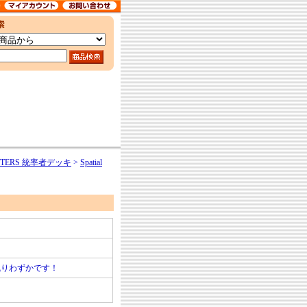
STERS 統率者デッキ
>
Spatial
残りわずかです！