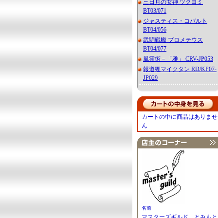
三日月の女神 ツクヨミ
BT03/071
ジャスティス・コバルト
BT04/056
武闘戦艦 プロメテウス
BT04/077
風霊術－「雅」 CRV-JP053
報道狸マイクタン RD/KP07-
JP029
カートの中に商品はありませ
ん
名前
マスターズギルド とみもと