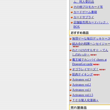
ム、同人委託品
その他プロモカード等
カードゲーム書籍
カードサプライ
店舗販売用カードパック・
BOX
無理ゲーな毎日デッキケー
組み合わ戦隊ヘンセイジャ
わとぺけのすもす☆ ～てん
しのわっか～
魔王城でカンパイ cheers at
DragonGot castle
オゴラレイヤーズ！
筋肉テイキング
Activators vol.3
Activators vol.2
Activators vol.1
Activators vol.1.5
ＴＣＧ擬人化漫画＋