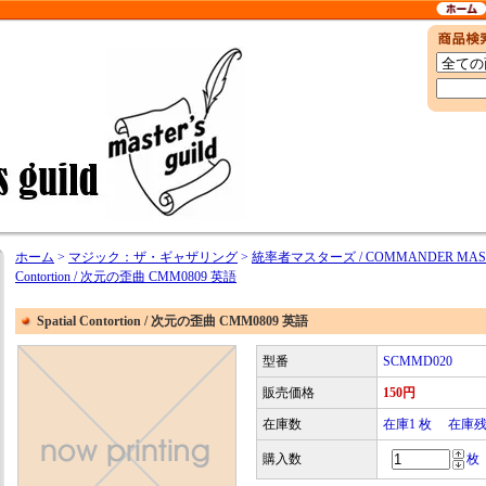
ホーム
>
マジック：ザ・ギャザリング
>
統率者マスターズ / COMMANDER MA
Contortion / 次元の歪曲 CMM0809 英語
Spatial Contortion / 次元の歪曲 CMM0809 英語
型番
SCMMD020
販売価格
150円
在庫数
在庫1 枚 在庫
購入数
枚