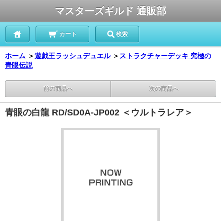
マスターズギルド 通販部
カート
検索
ホーム
＞
遊戯王ラッシュデュエル
＞
ストラクチャーデッキ 究極の
青眼伝説
前の商品へ
次の商品へ
青眼の白龍 RD/SD0A-JP002 ＜ウルトラレア＞