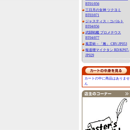
BT01/056
三日月の女神 ツクヨミ
BT03/071
ジャスティス・コバルト
BT04/056
武闘戦艦 プロメテウス
BT04/077
風霊術－「雅」 CRV-JP053
報道狸マイクタン RD/KP07-
JP029
カートの中に商品はありませ
ん