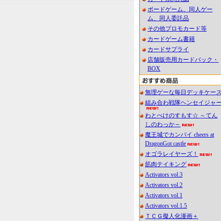
ボードゲーム、同人ゲー
ム、同人委託品
その他プロモカード等
カードゲーム書籍
カードサプライ
店舗販売用カードパック・
BOX
無理ゲーな毎日デッキケー
組み合わ戦隊ヘンセイジャ
わとぺけのすもす☆ ～てん
しのわっか～
魔王城でカンパイ cheers at
DragonGot castle
オゴラレイヤーズ！
筋肉テイキング
Activators vol.3
Activators vol.2
Activators vol.1
Activators vol.1.5
ＴＣＧ擬人化漫画＋