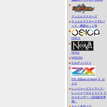
デュエルマスターズ
デュエルマスターズ EXパ
ック・構築セット等
OSICA
NOVA
WIXOSS
ビルディバイド
Z/X -Zillions of enemy X- ゼ
クス
レンジャーズストライク /
レンジャーズストライク ク
ロスギャザー（店頭販売専
用）
カード系同人誌