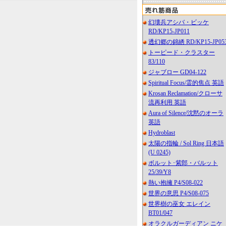
幻壊兵アシバ・ビッケ
RD/KP15-JP011
透幻郷の錦綉 RD/KP15-JP05
トーピード・クラスター
83/110
ジャブロー GD04-122
Spiritual Focus/霊的焦点 英語
Krosan Reclamation/クローサ
流再利用 英語
Aura of Silence/沈黙のオーラ
英語
Hydroblast
太陽の指輪 / Sol Ring 日本語
(U 0245)
ボルット･紫郎・バルット
25/39/Y8
熱い抱擁 P4/S08-022
世界の意思 P4/S08-075
世界樹の巫女 エレイン
BT01/047
オラクルガーディアン ニケ