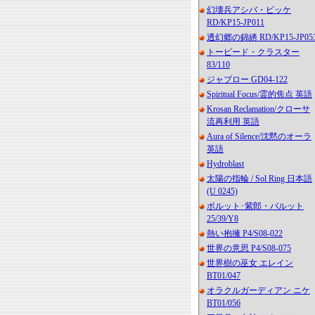
幻壊兵アシバ・ビッケ
RD/KP15-JP011
透幻郷の錦綉 RD/KP15-JP05
トーピード・クラスター
83/110
ジャブロー GD04-122
Spiritual Focus/霊的焦点 英語
Krosan Reclamation/クローサ
流再利用 英語
Aura of Silence/沈黙のオーラ
英語
Hydroblast
太陽の指輪 / Sol Ring 日本語
(U 0245)
ボルット･紫郎・バルット
25/39/Y8
熱い抱擁 P4/S08-022
世界の意思 P4/S08-075
世界樹の巫女 エレイン
BT01/047
オラクルガーディアン ニケ
BT01/056