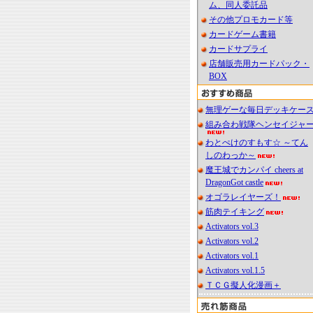
ム、同人委託品
その他プロモカード等
カードゲーム書籍
カードサプライ
店舗販売用カードパック・
BOX
無理ゲーな毎日デッキケー
組み合わ戦隊ヘンセイジャ
わとぺけのすもす☆ ～てん
しのわっか～
魔王城でカンパイ cheers at
DragonGot castle
オゴラレイヤーズ！
筋肉テイキング
Activators vol.3
Activators vol.2
Activators vol.1
Activators vol.1.5
ＴＣＧ擬人化漫画＋