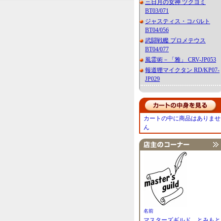
三日月の女神 ツクヨミ
BT03/071
ジャスティス・コバルト
BT04/056
武闘戦艦 プロメテウス
BT04/077
風霊術－「雅」 CRV-JP053
報道狸マイクタン RD/KP07-
JP029
カートの中に商品はありませ
ん
名前
マスターズギルド とみもと