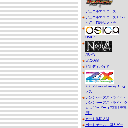
デュエルマスターズ
デュエルマスターズ EXパ
ック・構築セット等
OSICA
NOVA
WIXOSS
ビルディバイド
Z/X -Zillions of enemy X- ゼ
クス
レンジャーズストライク /
レンジャーズストライク ク
ロスギャザー（店頭販売専
用）
カード系同人誌
ボードゲーム、同人ゲー