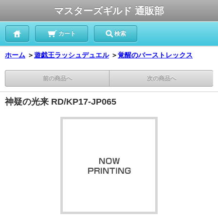
マスターズギルド 通販部
カート
検索
ホーム
＞
遊戯王ラッシュデュエル
＞
覚醒のバーストレックス
前の商品へ
次の商品へ
神疑の光来 RD/KP17-JP065