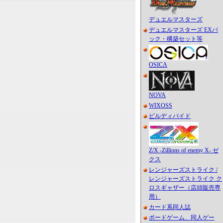
デュエルマスターズ
デュエルマスターズ EXパ
ック・構築セット等
OSICA
NOVA
WIXOSS
ビルディバイド
Z/X -Zillions of enemy X- ゼ
クス
レンジャーズストライク /
レンジャーズストライク ク
ロスギャザー（店頭販売専
用）
カード系同人誌
ボードゲーム、同人ゲー