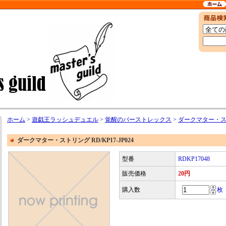
ホーム
>
遊戯王ラッシュデュエル
>
覚醒のバーストレックス
>
ダークマター・ストリ
ダークマター・ストリング RD/KP17-JP024
型番
RDKP17048
販売価格
20円
購入数
枚