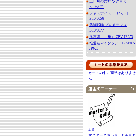
三日月の女神 ツクヨミ
BT03/071
ジャスティス・コバルト
BT04/056
武闘戦艦 プロメテウス
BT04/077
風霊術－「雅」 CRV-JP053
報道狸マイクタン RD/KP07-
JP029
カートの中に商品はありませ
ん
名前
マスターズギルド とみもと