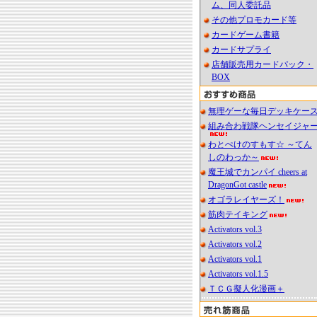
ム、同人委託品
その他プロモカード等
カードゲーム書籍
カードサプライ
店舗販売用カードパック・
BOX
無理ゲーな毎日デッキケー
組み合わ戦隊ヘンセイジャ
わとぺけのすもす☆ ～てん
しのわっか～
魔王城でカンパイ cheers at
DragonGot castle
オゴラレイヤーズ！
筋肉テイキング
Activators vol.3
Activators vol.2
Activators vol.1
Activators vol.1.5
ＴＣＧ擬人化漫画＋