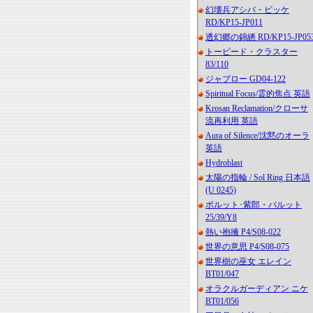
幻壊兵アシバ・ビッケ
RD/KP15-JP011
透幻郷の錦綉 RD/KP15-JP05
トーピード・クラスター
83/110
ジャブロー GD04-122
Spiritual Focus/霊的焦点 英語
Krosan Reclamation/クローサ
流再利用 英語
Aura of Silence/沈黙のオーラ
英語
Hydroblast
太陽の指輪 / Sol Ring 日本語
(U 0245)
ボルット･紫郎・バルット
25/39/Y8
熱い抱擁 P4/S08-022
世界の意思 P4/S08-075
世界樹の巫女 エレイン
BT01/047
オラクルガーディアン ニケ
BT01/056