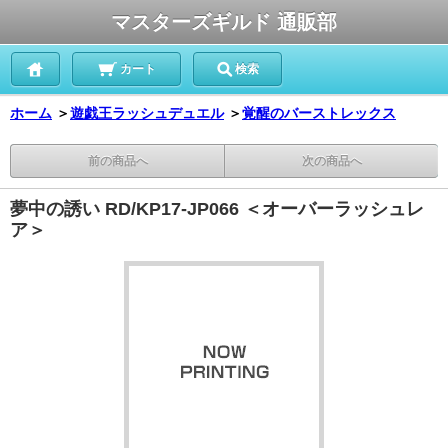
マスターズギルド 通販部
カート
検索
ホーム
＞
遊戯王ラッシュデュエル
＞
覚醒のバーストレックス
前の商品へ
次の商品へ
夢中の誘い RD/KP17-JP066 ＜オーバーラッシュレ
ア＞