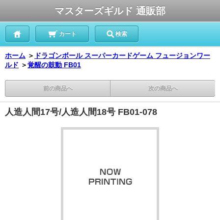
マスターズギルド 通販部
カート
検索
ホーム
＞
ドラゴンボール スーパーカードゲーム フュージョンワー
ルド
＞
覚醒の鼓動 FB01
前の商品へ
次の商品へ
人造人間17号/人造人間18号 FB01-078