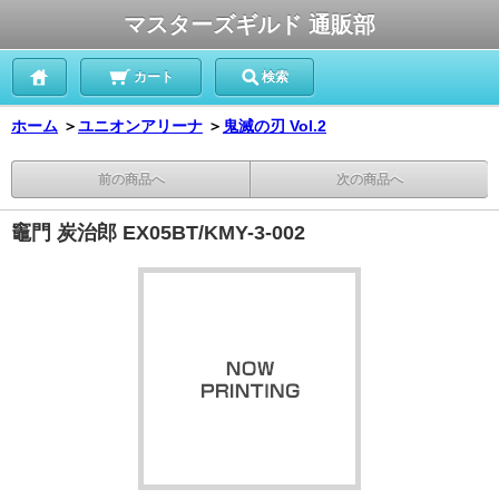
マスターズギルド 通販部
カート
検索
ホーム
＞
ユニオンアリーナ
＞
鬼滅の刃 Vol.2
前の商品へ
次の商品へ
竈門 炭治郎 EX05BT/KMY-3-002