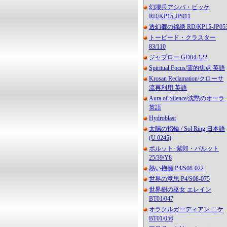
幻壊兵アシバ・ビッケ
RD/KP15-JP011
透幻郷の錦綉 RD/KP15-JP05
トーピード・クラスター
83/110
ジャブロー GD04-122
Spiritual Focus/霊的焦点 英語
Krosan Reclamation/クローサ
流再利用 英語
Aura of Silence/沈黙のオーラ
英語
Hydroblast
太陽の指輪 / Sol Ring 日本語
(U 0245)
ボルット･紫郎・バルット
25/39/Y8
熱い抱擁 P4/S08-022
世界の意思 P4/S08-075
世界樹の巫女 エレイン
BT01/047
オラクルガーディアン ニケ
BT01/056