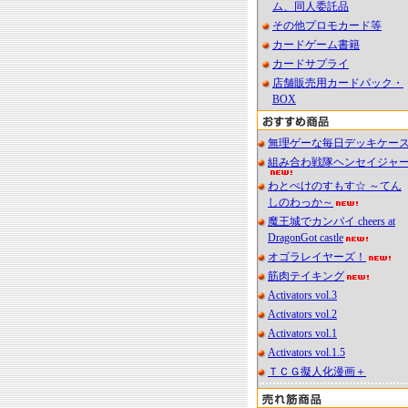
ム、同人委託品
その他プロモカード等
カードゲーム書籍
カードサプライ
店舗販売用カードパック・
BOX
無理ゲーな毎日デッキケー
組み合わ戦隊ヘンセイジャ
わとぺけのすもす☆ ～てん
しのわっか～
魔王城でカンパイ cheers at
DragonGot castle
オゴラレイヤーズ！
筋肉テイキング
Activators vol.3
Activators vol.2
Activators vol.1
Activators vol.1.5
ＴＣＧ擬人化漫画＋