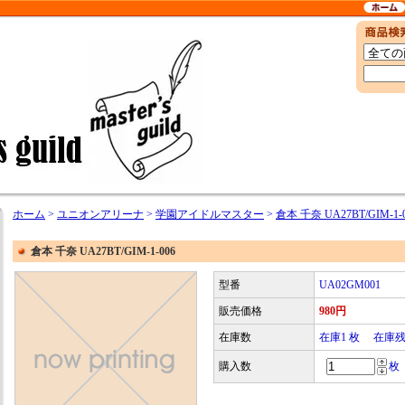
ホーム
>
ユニオンアリーナ
>
学園アイドルマスター
>
倉本 千奈 UA27BT/GIM-1-
倉本 千奈 UA27BT/GIM-1-006
型番
UA02GM001
販売価格
980円
在庫数
在庫1 枚 在庫
購入数
枚