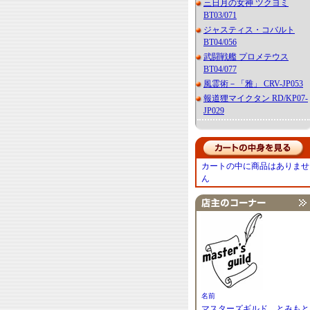
三日月の女神 ツクヨミ
BT03/071
ジャスティス・コバルト
BT04/056
武闘戦艦 プロメテウス
BT04/077
風霊術－「雅」 CRV-JP053
報道狸マイクタン RD/KP07-
JP029
カートの中に商品はありませ
ん
名前
マスターズギルド とみもと