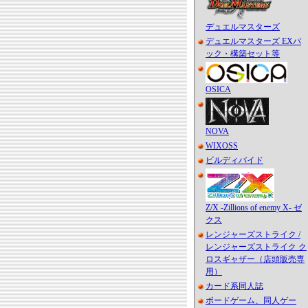
デュエルマスターズ
デュエルマスターズ EXパ
ック・構築セット等
OSICA
NOVA
WIXOSS
ビルディバイド
Z/X -Zillions of enemy X- ゼ
クス
レンジャーズストライク /
レンジャーズストライク ク
ロスギャザー（店頭販売専
用）
カード系同人誌
ボードゲーム、同人ゲー