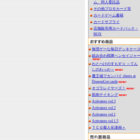
ム、同人委託品
その他プロモカード等
カードゲーム書籍
カードサプライ
店舗販売用カードパック・
BOX
無理ゲーな毎日デッキケー
組み合わ戦隊ヘンセイジャ
わとぺけのすもす☆ ～てん
しのわっか～
魔王城でカンパイ cheers at
DragonGot castle
オゴラレイヤーズ！
筋肉テイキング
Activators vol.3
Activators vol.2
Activators vol.1
Activators vol.1.5
ＴＣＧ擬人化漫画＋