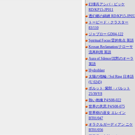
幻壊兵アシバ・ビッケ
RD/KP15-JP011
透幻郷の錦綉 RD/KP15-JP05
トーピード・クラスター
83/110
ジャブロー GD04-122
Spiritual Focus/霊的焦点 英語
Krosan Reclamation/クローサ
流再利用 英語
Aura of Silence/沈黙のオーラ
英語
Hydroblast
太陽の指輪 / Sol Ring 日本語
(U 0245)
ボルット･紫郎・バルット
25/39/Y8
熱い抱擁 P4/S08-022
世界の意思 P4/S08-075
世界樹の巫女 エレイン
BT01/047
オラクルガーディアン ニケ
BT01/056