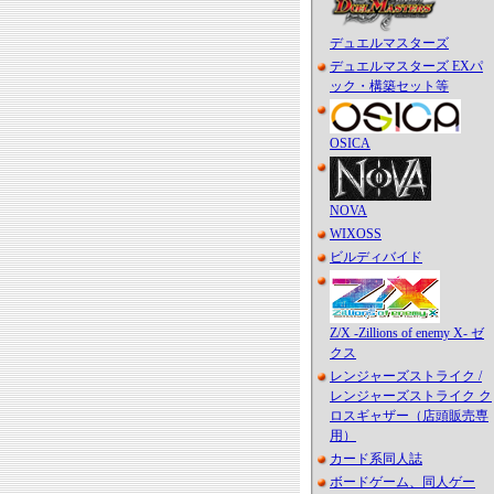
デュエルマスターズ
デュエルマスターズ EXパ
ック・構築セット等
OSICA
NOVA
WIXOSS
ビルディバイド
Z/X -Zillions of enemy X- ゼ
クス
レンジャーズストライク /
レンジャーズストライク ク
ロスギャザー（店頭販売専
用）
カード系同人誌
ボードゲーム、同人ゲー