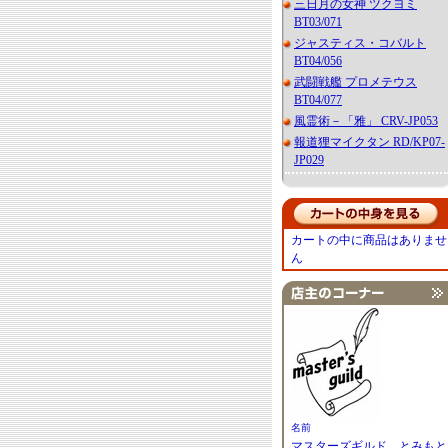
三日月の女神 ツクヨミ
BT03/071
ジャスティス・コバルト
BT04/056
武闘戦艦 プロメテウス
BT04/077
風霊術－「雅」 CRV-JP053
報道狸マイクタン RD/KP07-
JP029
カートの中に商品はありませ
ん
名前
マスターズギルド とみもと