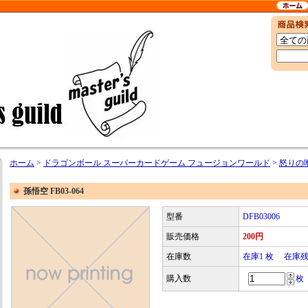
ホーム
>
ドラゴンボール スーパーカードゲーム フュージョンワールド
>
怒りの咆
孫悟空 FB03-064
型番
DFB03006
販売価格
200円
在庫数
在庫1 枚 在庫
購入数
枚