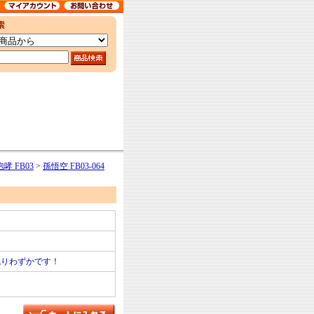
哮 FB03
>
孫悟空 FB03-064
残りわずかです！