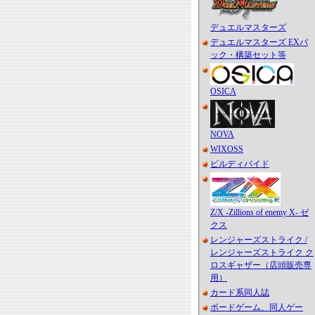
デュエルマスターズ
デュエルマスターズ EXパ
ック・構築セット等
OSICA
NOVA
WIXOSS
ビルディバイド
Z/X -Zillions of enemy X- ゼ
クス
レンジャーズストライク /
レンジャーズストライク ク
ロスギャザー（店頭販売専
用）
カード系同人誌
ボードゲーム、同人ゲー