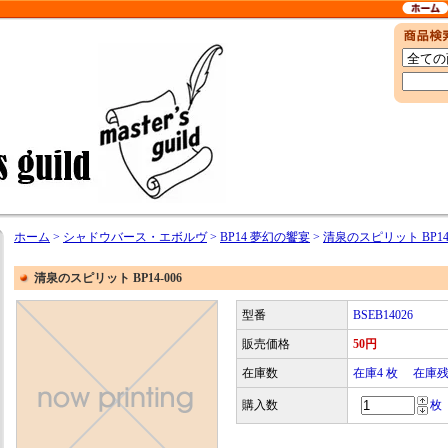
ホーム
>
シャドウバース・エボルヴ
>
BP14 夢幻の饗宴
>
清泉のスピリット BP14-
清泉のスピリット BP14-006
型番
BSEB14026
販売価格
50円
在庫数
在庫4 枚 在庫
購入数
枚