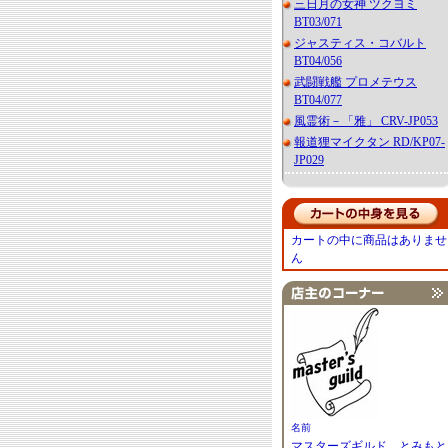
三日月の女神 ツクヨミ
BT03/071
ジャスティス・コバルト
BT04/056
武闘戦艦 プロメテウス
BT04/077
風霊術－「雅」 CRV-JP053
報道狸マイクタン RD/KP07-
JP029
カートの中に商品はありませ
ん
名前
マスターズギルド とみもと