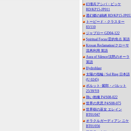
幻壊兵アシバ・ビッケ
RD/KP15-JP011
透幻郷の錦綉 RD/KP15-JP05
トーピード・クラスター
83/110
ジャブロー GD04-122
Spiritual Focus/霊的焦点 英語
Krosan Reclamation/クローサ
流再利用 英語
Aura of Silence/沈黙のオーラ
英語
Hydroblast
太陽の指輪 / Sol Ring 日本語
(U 0245)
ボルット･紫郎・バルット
25/39/Y8
熱い抱擁 P4/S08-022
世界の意思 P4/S08-075
世界樹の巫女 エレイン
BT01/047
オラクルガーディアン ニケ
BT01/056