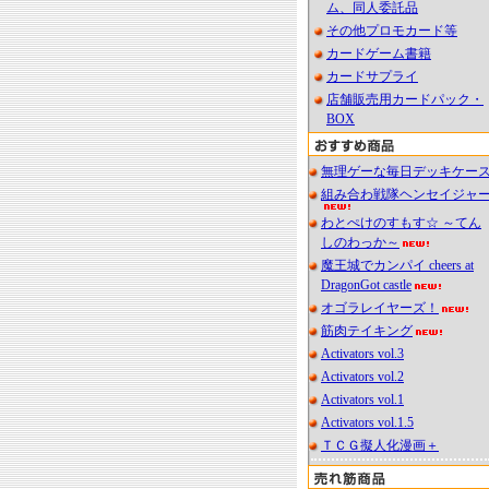
ム、同人委託品
その他プロモカード等
カードゲーム書籍
カードサプライ
店舗販売用カードパック・
BOX
無理ゲーな毎日デッキケー
組み合わ戦隊ヘンセイジャ
わとぺけのすもす☆ ～てん
しのわっか～
魔王城でカンパイ cheers at
DragonGot castle
オゴラレイヤーズ！
筋肉テイキング
Activators vol.3
Activators vol.2
Activators vol.1
Activators vol.1.5
ＴＣＧ擬人化漫画＋