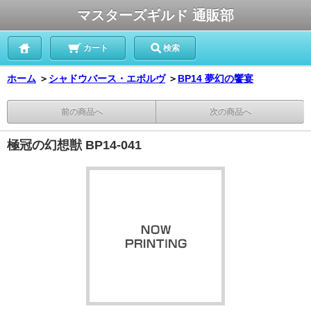
マスターズギルド 通販部
カート
検索
ホーム
＞
シャドウバース・エボルヴ
＞
BP14 夢幻の饗宴
前の商品へ
次の商品へ
極冠の幻想獣 BP14-041