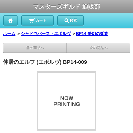
マスターズギルド 通販部
カート
検索
ホーム
＞
シャドウバース・エボルヴ
＞
BP14 夢幻の饗宴
前の商品へ
次の商品へ
仲居のエルフ (エボルヴ) BP14-009