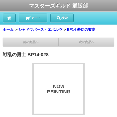
マスターズギルド 通販部
カート
検索
ホーム
＞
シャドウバース・エボルヴ
＞
BP14 夢幻の饗宴
前の商品へ
次の商品へ
戦乱の勇士 BP14-028