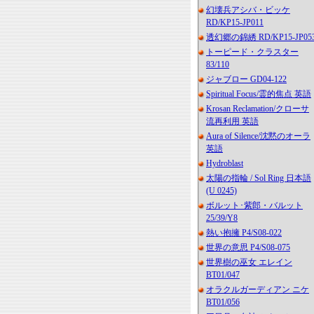
幻壊兵アシバ・ビッケ
RD/KP15-JP011
透幻郷の錦綉 RD/KP15-JP05
トーピード・クラスター
83/110
ジャブロー GD04-122
Spiritual Focus/霊的焦点 英語
Krosan Reclamation/クローサ
流再利用 英語
Aura of Silence/沈黙のオーラ
英語
Hydroblast
太陽の指輪 / Sol Ring 日本語
(U 0245)
ボルット･紫郎・バルット
25/39/Y8
熱い抱擁 P4/S08-022
世界の意思 P4/S08-075
世界樹の巫女 エレイン
BT01/047
オラクルガーディアン ニケ
BT01/056