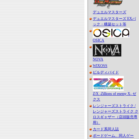
デュエルマスターズ
デュエルマスターズ EXパ
ック・構築セット等
OSICA
NOVA
WIXOSS
ビルディバイド
Z/X -Zillions of enemy X- ゼ
クス
レンジャーズストライク /
レンジャーズストライク ク
ロスギャザー（店頭販売専
用）
カード系同人誌
ボードゲーム、同人ゲー