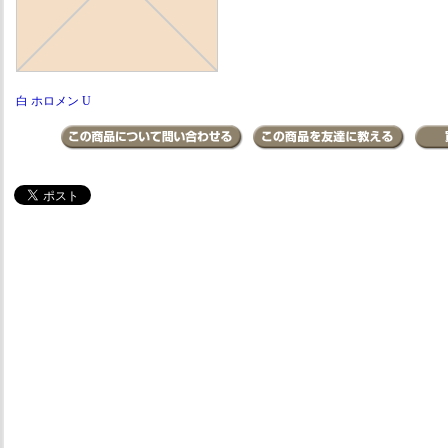
白 ホロメン U