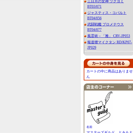
三日月の女神 ツクヨミ
BT03/071
ジャスティス・コバルト
BT04/056
武闘戦艦 プロメテウス
BT04/077
風霊術－「雅」 CRV-JP053
報道狸マイクタン RD/KP07-
JP029
カートの中に商品はありませ
ん
名前
マスターズギルド とみもと