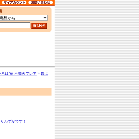
いろは/黄 不知火フレア
>
轟は
残りわずかです！