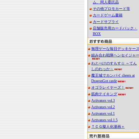
ム、同人委託品
その他プロモカード等
カードゲーム書籍
カードサプライ
店舗販売用カードパック・
BOX
無理ゲーな毎日デッキケー
組み合わ戦隊ヘンセイジャ
わとぺけのすもす☆ ～てん
しのわっか～
魔王城でカンパイ cheers at
DragonGot castle
オゴラレイヤーズ！
筋肉テイキング
Activators vol.3
Activators vol.2
Activators vol.1
Activators vol.1.5
ＴＣＧ擬人化漫画＋