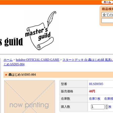
ホーム
>
hololive OFFICIAL CARD GAME
>
スタートデッキ 白 轟はじめ/緑 風真
じめ hSD05-004
轟はじめ hSD05-004
型番
HLSD0505
販売価格
40円
在庫数
在庫3 枚 在庫
購入数
枚