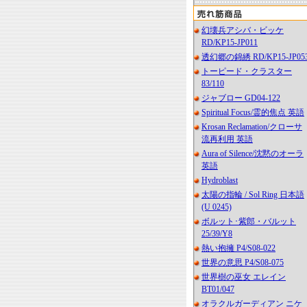
幻壊兵アシバ・ビッケ
RD/KP15-JP011
透幻郷の錦綉 RD/KP15-JP05
トーピード・クラスター
83/110
ジャブロー GD04-122
Spiritual Focus/霊的焦点 英語
Krosan Reclamation/クローサ
流再利用 英語
Aura of Silence/沈黙のオーラ
英語
Hydroblast
太陽の指輪 / Sol Ring 日本語
(U 0245)
ボルット･紫郎・バルット
25/39/Y8
熱い抱擁 P4/S08-022
世界の意思 P4/S08-075
世界樹の巫女 エレイン
BT01/047
オラクルガーディアン ニケ