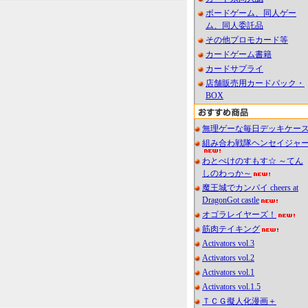
ボードゲーム、同人ゲー
ム、同人委託品
その他プロモカード等
カードゲーム書籍
カードサプライ
店舗販売用カードパック・
BOX
無理ゲーな毎日デッキケー
組み合わ戦隊ヘンセイジャ
わとぺけのすもす☆ ～てん
しのわっか～
魔王城でカンパイ cheers at
DragonGot castle
オゴラレイヤーズ！
筋肉テイキング
Activators vol.3
Activators vol.2
Activators vol.1
Activators vol.1.5
ＴＣＧ擬人化漫画＋