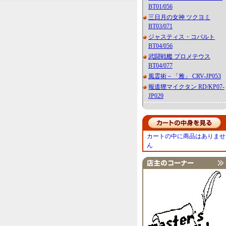
BT01/056
三日月の女神 ツクヨミ
BT03/071
ジャスティス・コバルト
BT04/056
武闘戦艦 プロメテウス
BT04/077
風霊術－「雅」 CRV-JP053
報道狸マイクタン RD/KP07-
JP029
カートの中に商品はありませ
ん