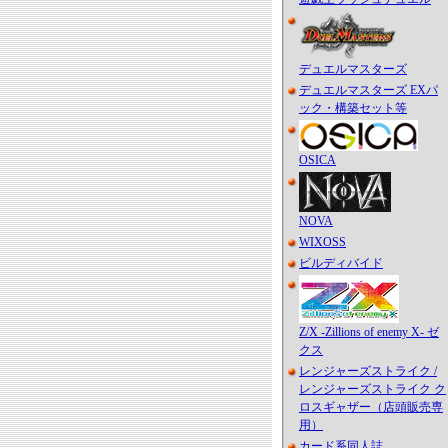
デュエルマスターズ
デュエルマスターズ EXパ
ック・構築セット等
OSICA
NOVA
WIXOSS
ビルディバイド
Z/X -Zillions of enemy X- ゼ
クス
レンジャーズストライク /
レンジャーズストライク ク
ロスギャザー（店頭販売専
用）
カード系同人誌