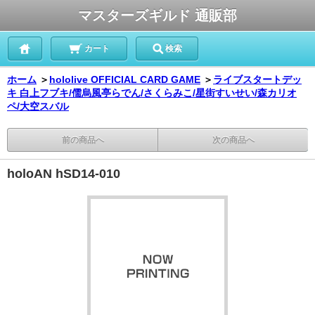
マスターズギルド 通販部
カート
検索
ホーム
＞
hololive OFFICIAL CARD GAME
＞
ライブスタートデッ
キ 白上フブキ/儒烏風亭らでん/さくらみこ/星街すいせい/森カリオ
ペ/大空スバル
前の商品へ
次の商品へ
holoAN hSD14-010